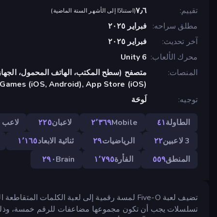
تقييم
٧٫٦
(
استنادًا إلى الأشهر الستة الماضية
)
مطلق سراحه
فبراير ٢٠٢٥
آخر تحديث
فبراير ٢٠٢٥
محرك الألعاب
Unity 6
المنصات
متصفح (سطح المكتب، الهاتف المحمول، الجهاز
Games (iOS, Android), App Store (iOS)
توجيه
لَوحَة
الطاولة
٤١
Mobile
٢٬٣٦٩
لاعبان
٢٢٥
لاعب و
3 لاعبين
٢٢
الرياضيات
٢٩
ثنائية الابعاد
١٬١٦٥
المنطق
٥٥٩
الفأرة
١٬٧٩٥
Brain
٢٩٠
تضيف لعبة Five-O لمسة رقمية إلى لعبة الكلمات الم
تسلسلات يجب أن تكون مجموعها مضاعفات للرقم خمسة، وذلك د