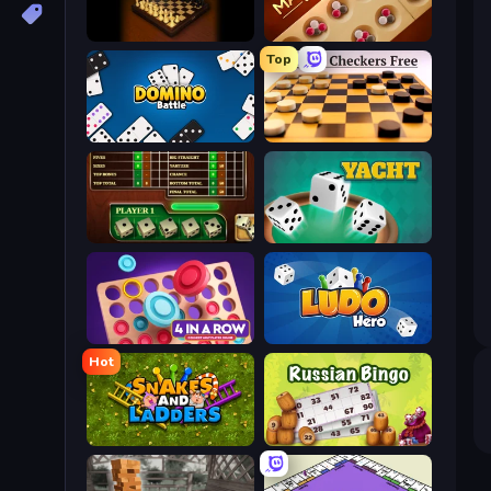
Master Chess
Mancala Classic
Top
Domino Battle
English Checkers Free
Yahtzee Online
Yacht
Connect 4 Online Multiplayer
Ludo Hero
Hot
Snakes and Ladders
Russian Bingo