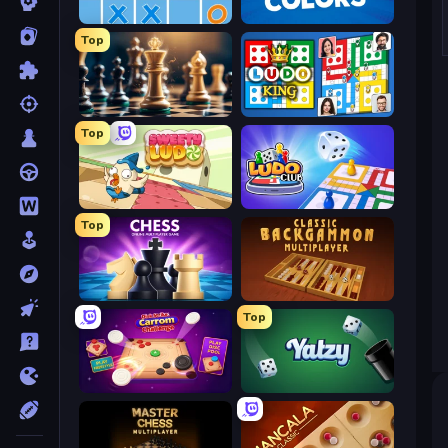
Tic Tac Toe Online
Four Colors
Top
Chess Free
Ludo King
Top
Sweety Ludo
Ludo Club
Top
Chess Online Multiplayer
Backgammon Online
Top
Disk Strike: Carrom Challenge
Yatzy