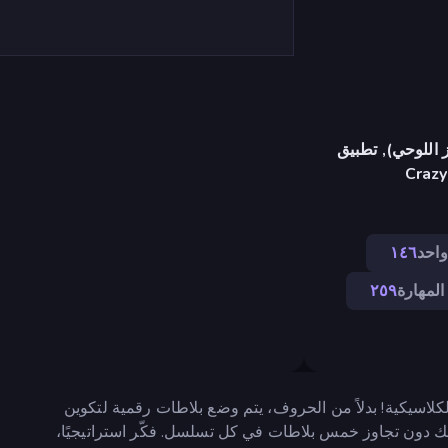
 اللوحي), تطبيق
Crazy
احد
١٤٦
المهارة
٢٥٩
تقاطعة الكلاسيكية! بدلاً من الحروف، يتم وضع بلاطات رقمية لتكوين
ون تجاوز خمس بلاطات في كل تسلسل. فكّر استراتيجيًا،