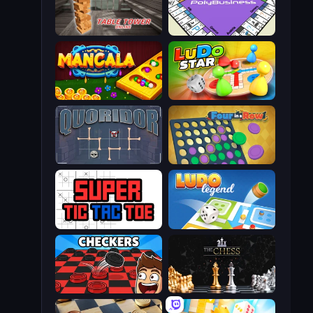
Table Tower Online
PolyBusiness (Unofficial Monopoly)
Mancala Online
Ludo Star League
Quoridor Online
Four in a Row
Super Tic Tac Toe
Ludo Legend
Checkers & Draughts Multiplayer
The Chess