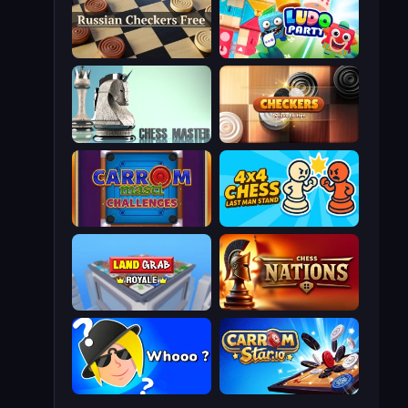
Russian Checkers Free
Ludo Party
Chess Master
Checkers Deluxe Edition
Carrom Masti Challenges
4x4 Chess: Last Man Stand
Landgrab Royale
Chess Nations
Whooo?
Carrom Stars.io