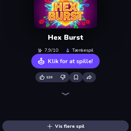
Hex Burst
7,9/10
Tænkespil
Klik for at spille!
120
Piles of Mahjong
Screw Out: Bolts and Nuts
Skydom
Arrow Escape
Piece of Cake: Merge and Bake
Yarn Fever! Unravel Puzzle
Skydom: Reforged
Mahjongg Solitaire
Goods Triple Match 3D
Hexa Sort
Color Water Sort 3D
Arrow Escape: Puzzle
Tap 3D Wood Block Away
Mahjong Puzzle: Tile Match
Pixel Blast
Parking Jam
Nuts Puzzle: Sort By Color
Sushi Puzzle
Vis flere spil