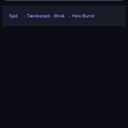
Spil
Tænkespil
Blok
Hex Burst
»
»
»
Hex Burst
Udvikler
Darkoh8388
Bedømmelse
7,9
(
baseret på de seneste 6 måneder
)
Udgivet
april 2026
Sidst opdateret
april 2026
Spilmotor
HTML5
Platforme
Browser (desktop, mobil,
tablet), CrazyGames-app (iOS,
Android)
Orientering
Stående