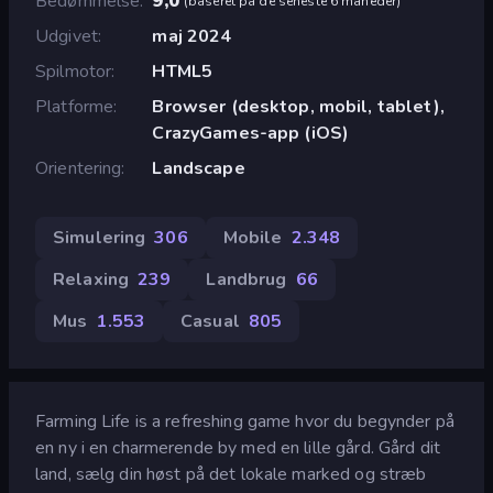
Bedømmelse
9,0
(
baseret på de seneste 6 måneder
)
Udgivet
maj 2024
Spilmotor
HTML5
Platforme
Browser (desktop, mobil, tablet),
CrazyGames-app (iOS)
Orientering
Landscape
Simulering
306
Mobile
2.348
Relaxing
239
Landbrug
66
Mus
1.553
Casual
805
Farming Life is a refreshing game hvor du begynder på
en ny i en charmerende by med en lille gård. Gård dit
land, sælg din høst på det lokale marked og stræb