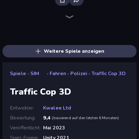
Grow A Garden | Growden.io
Driving School Simulator
Sandbox City
Toonle
High School Popular Girls
Bus Simulator: EVO
Sprunki
Blob Opera
Bad Cat Prankster
Mother Life Simulator: Prank
Pregnant Mother Simulator
Life Simulator: Road to Riches
The Secret Service
Gym Boss
Bartender The Right Mix
Idle Billionaire Tycoon
Airport Security
Cat Life Simulator
Weitere Spiele anzeigen
Spiele
SIM
Fahren
Polizei
Traffic Cop 3D
»
»
»
»
Traffic Cop 3D
Entwickler
Kwalee Ltd
Bewertung
9,4
(
basierend auf den letzten 6 Monaten
)
Veröffentlicht
Mai 2023
Spiel-Engine
Unity 2021