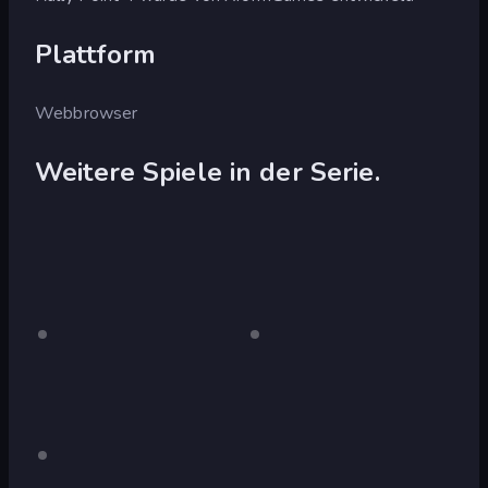
Plattform
Webbrowser
Weitere Spiele in der Serie.
Rally
Nur
Rally
Nur
Desktop
Desktop
Point
Point
2
Rally
Nur
Desktop