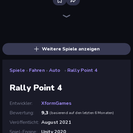
Bloxd.io
Ragdoll Archers
EvoWars.io
Veck.io
Piece of Cake: Merge and Bake
Racing Limits
Traffic Rider
Mahjongg Solitaire
Screw Out: Bolts and Nuts
Words of Wonders
Piles of Mahjong
Stickman Clash
Miniblox
Designville: Merge & Design
Space Waves
SkillWarz
Fortzone Battle Royale
Arrow Escape
Weitere Spiele anzeigen
Spiele
Fahren
Auto
Rally Point 4
»
»
»
Rally Point 4
Entwickler
XformGames
Bewertung
9,3
(
basierend auf den letzten 6 Monaten
)
Veröffentlicht
August 2021
Spiel-Engine
Unity 2020