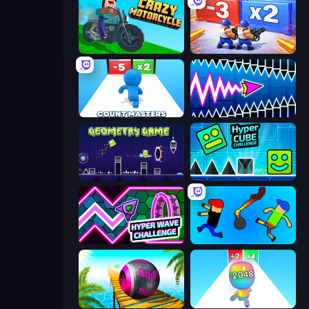
Crazy Motorcycle
Battle Brigade
Count Masters: Stickman Games
Wave Dash: Geometry Arrow
Geometry Game
Hyper Cube Challenge
Hyper Wave Challenge
Mini-Caps: Bombs
Rolling Balls Sea Race
Man Runner 2048