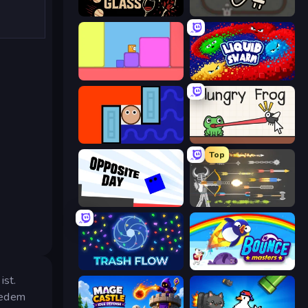
Break the Glass
Light The Lamp
Level EATEN!
Liquid Swarm
Lava and Aqua
Hungry Frog
Top
Opposite Day
Ragdoll Archers
Trash Flow
Bouncemasters
ist.
jedem