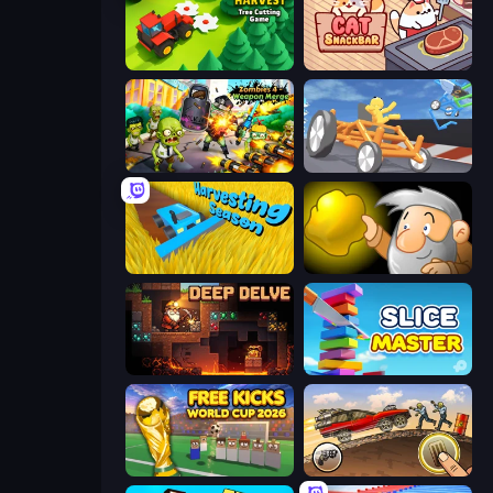
Lumber Harvest: Tree Cutting Game
Cat Snack Bar
Zombies 4 Weapon Merge
Draw Crash Race
Harvesting Season
Gold Miner
Deep Delve
Slice Master
Free Kicks World Cup 2026
Earn to Die: Zombie Ride