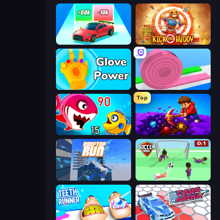
Upgrade the Supercar 3D
Kick the Buddy
Glove Power
Layers Roll
Top
Fish Eat Getting Big
Obby: Dig Down
Rooftop Run
Soccer Dash