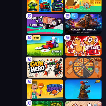
Pumpkin Defense: Merge Cannon
Fish Orbit
Merge & Construct
Galactic Drill
Top
Stone Grass: Mowing Simulator
Chicken Hell
Gun Hero: Cat Survival
Ring Restaurant
Basketball Orbit
Furry Road