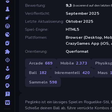
Bewertung
9,3
(
basierend auf den letzten
Veröffentlicht
September 2025
Letzte Aktualisierung
Oktober 2025
Spiel-Engine
HTML5
Plattformen
Browser (Desktop, Mobi
CrazyGames App (iOS, 
Orientierung
Querformat
Arcade
669
Mobile
2.373
Physiksp
Ball
182
Inkrementell
420
Maus
Sammeln
598
Peglinko ist ein lässiges Spiel im Roguelike-Stil,
Schieße deinen Ball ab, führe verrückte Kombos 