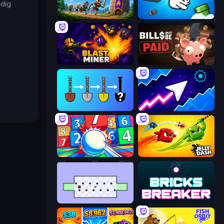
ndig
Mage Castle Idle Defense
Honk
Blast Miner
Bills Must Be Paid
Merge Tools - Merge and Dig
Space Waves
Entropy
Jelly Dash
World's Hardest Game
Bricks Breaker