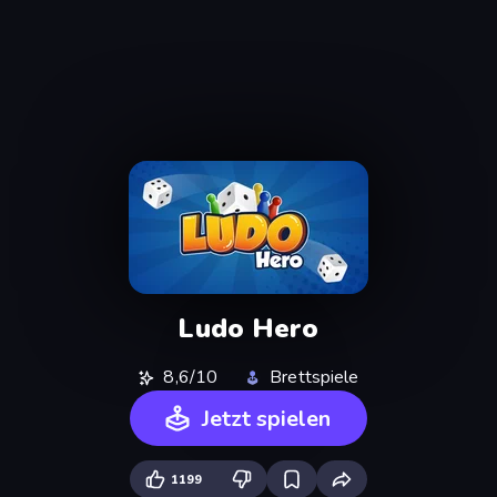
Ludo Hero
8,6/10
Brettspiele
Jetzt spielen
1199