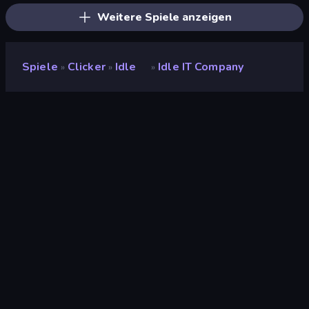
Weitere Spiele anzeigen
Spiele
Clicker
Idle
Idle IT Company
»
»
»
Idle IT Company
Entwickler
Noe
Bewertung
(
basierend auf den letzten 6
9,2
Monaten
)
Veröffentlicht
Juni 2023
Letzte Aktualisierung
Juli 2023
Spiel-Engine
Unity 2020
Plattformen
Browser (Desktop,
Mobilgerät, Tablet),
CrazyGames App (Android)