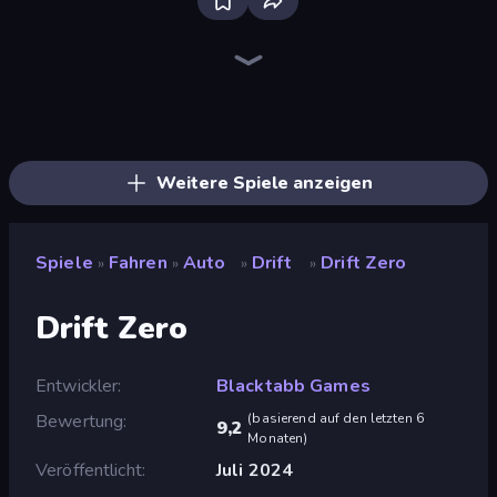
Bloxd.io
Ragdoll Archers
EvoWars.io
Piece of Cake: Merge and Bake
Veck.io
Traffic Rider
Racing Limits
Mahjongg Solitaire
Screw Out: Bolts and Nuts
Words of Wonders
Piles of Mahjong
Designville: Merge & Design
Space Waves
Miniblox
SkillWarz
Stickman Clash
Fortzone Battle Royale
Arrow Escape
Weitere Spiele anzeigen
Spiele
Fahren
Auto
Drift
Drift Zero
»
»
»
»
Drift Zero
Entwickler
Blacktabb Games
Bewertung
(
basierend auf den letzten 6
9,2
Monaten
)
Veröffentlicht
Juli 2024