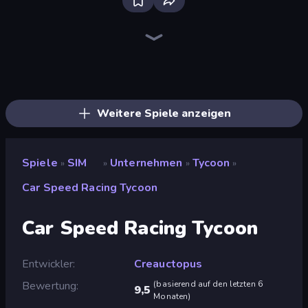
Bloxd.io
Ragdoll Archers
EvoWars.io
Veck.io
Piece of Cake: Merge and Bake
Racing Limits
Traffic Rider
Mahjongg Solitaire
Screw Out: Bolts and Nuts
Words of Wonders
Piles of Mahjong
Designville: Merge & Design
Miniblox
Stickman Clash
Space Waves
SkillWarz
Fortzone Battle Royale
Arrow Escape
Weitere Spiele anzeigen
Spiele
SIM
Unternehmen
Tycoon
»
»
»
»
Car Speed Racing Tycoon
Car Speed Racing Tycoon
Entwickler
Creauctopus
Bewertung
(
basierend auf den letzten 6
9,5
Monaten
)