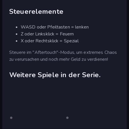
Steuerelemente
WASD oder Pfeiltasten = lenken
Z oder Linksklick = Feuern
X oder Rechtsklick = Spezial
Steuere im "Aftertouch"-Modus, um extremes Chaos
zu verursachen und noch mehr Geld zu verdienen!
Weitere Spiele in der Serie.
Burnin'
Nur
Burnin'
Nur
Desktop
Desktop
Rubber
Rubber