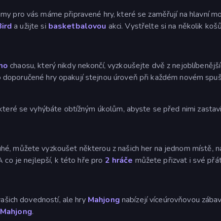
e my pro vás máme připravené hry, které se zaměřují na hlavní
ird
a užijte si
basketbalovou
akci. Vystřelte si na několik košů
ho
chaosu, který nikdy nekončí, vyzkoušejte dvě z nejoblíbenějš
o doporučené hry opakují stejnou úroveň při každém novém spušt
 které se vyhýbáte obtížným úkolům, abyste se před nimi zastavil
hé, můžete vyzkoušet některou z našich her na jednom místě, n
 co je nejlepší, k této hře pro
2 hráče
můžete přizvat i své přát
vašich dovedností, ale hry
Mahjong
nabízejí víceúrovňovou zábav
 Mahjong
.