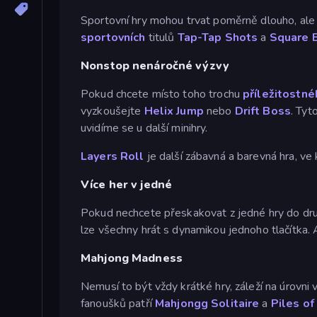
Sportovní hry mohou trvat poměrně dlouho, al
sportovních
titulů
Tap-Tap Shots
a
Square B
Nonstop nenáročné výzvy
Pokud chcete místo toho trochu
příležitostné
vyzkoušejte
Helix Jump
nebo
Drift Boss
. Tyt
uvidíme se u další minihry.
Layers Roll
je další zábavná a barevná hra, ve
Více her v jedné
Pokud nechcete přeskakovat z jedné hry do dru
lze všechny hrát s dynamikou jednoho tlačítka. A
Mahjong Madness
Nemusí to být vždy krátké hry, záleží na úrovni 
fanoušků patří
Mahjongg Solitaire
a
Piles of