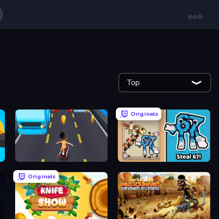
Top
Originals
Bus and Subway Runner
67 Steal a Brainrot Game
Originals