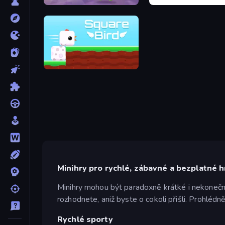
Om Nom: Run
Dino Game
Square Bird
Minihry pro rychlé, zábavné a bezplatné h
Minihry mohou být paradoxně krátké i nekonečné
rozhodnete, aniž byste o cokoli přišli. Prohlédně
Rychlé sporty