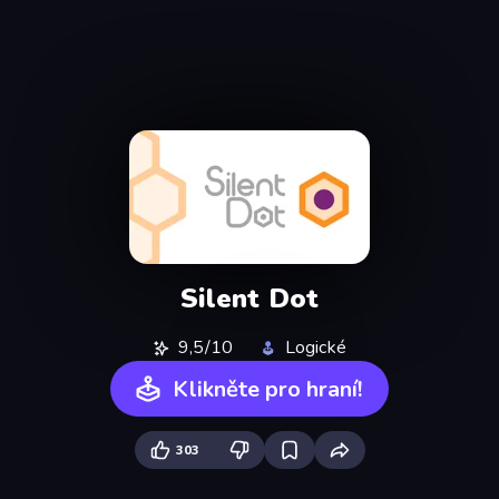
Silent Dot
9,5/10
Logické
Klikněte pro hraní!
303