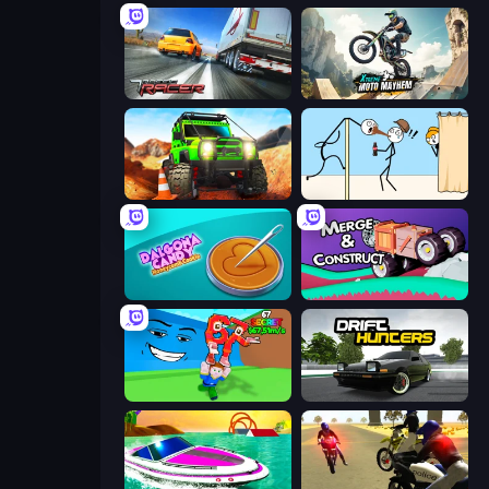
Traffic Racer
Xtreme Moto Mayhem
Offroad Life 3D
Gomu Goman
Dalgona Candy Honeycomb Cookie
Merge & Construct
Escape Tsunami for Brainrots!
Drift Hunters