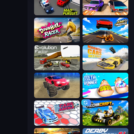
Mad Pursuit
Turbo Cars: Pipe Stunts
Downhill Racer
Jump Master: Car Racing
Evolution Factor
Madness Cars Destroy
Monster Cars: Ultimate Simulator
Teeth Runner
Cars Arena
Mechacraft.io