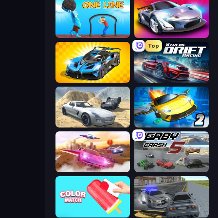
One Line
Grand Cyber City
Top
GT Cars Mega Ramps
Xtreme DRIFT Racing
Derby Crash 2
Ultimate Flying Car 2
Ultimate Flying Car
Derby Crash 5
Color Match
RCC City Racing