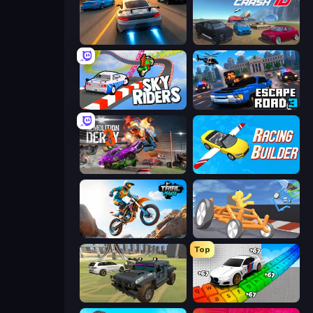
Asphalt Rush
Derby Crash 4
Sky Riders
Escape Road 3
Demolition Derby 3
Racing Builder
Trial Mania
Draw Crash Race
Top
4x4 Offroader
Obby: Supercar Race on Keyboard