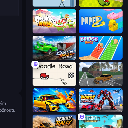
Thief Puzzle
Cut the Rope
Om Nom: Run
Paper.io 2
Crash Skill Racing
Bridge Race
Doodle Road
Obby: Car Crash Sandbox
ným
žností.
BMG: Ragdoll Playground
Flying Robot Transform Car Games