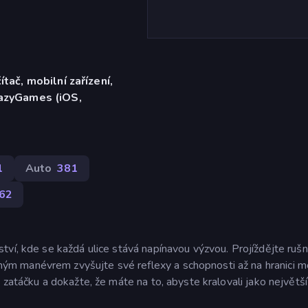
ítač, mobilní zařízení,
razyGames (iOS,
1
Auto
381
62
tví, kde se každá ulice stává napínavou výzvou. Projíždějte ruš
m manévrem zvyšujte své reflexy a schopnosti až na hranici mo
 zatáčku a dokažte, že máte na to, abyste kralovali jako největší