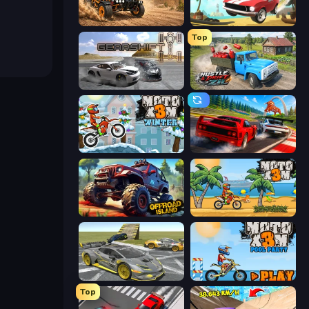
Deadly Rally
Stunt Paradise
Top
Gearshift One
Hustle & Drift in ZIL
Moto X3M 4 Winter
Racing: Online!
Offroad Island
Moto X3M
Wrong Way
Moto X3M 5: Pool Party
Top