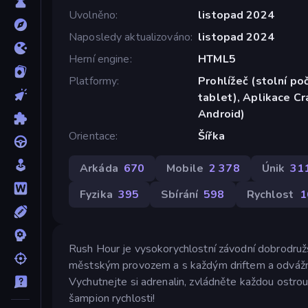
Uvolněno
listopad 2024
Naposledy aktualizováno
listopad 2024
Herní engine
HTML5
Platformy
Prohlížeč (stolní poč
tablet), Aplikace C
Android)
Orientace
Šířka
Arkáda
670
Mobile
2 378
Únik
31
Fyzika
395
Sbírání
598
Rychlost
1
Rush Hour je vysokorychlostní závodní dobrodružs
městským provozem a s každým driftem a odvážný
Vychutnejte si adrenalin, zvládněte každou ostrou
šampion rychlosti!