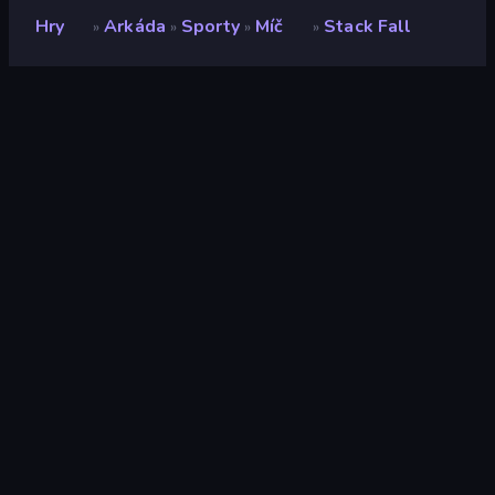
Hry
Arkáda
Sporty
Míč
Stack Fall
»
»
»
»
Stack Fall
Vývojář
MOVISOFT
Hodnocení
8,3
(
based on last 6 months
)
Uvolněno
leden 2025
Naposledy aktualizováno
duben 2026
Herní engine
HTML5
Platformy
Prohlížeč (stolní počítač,
mobilní zařízení, tablet),
Aplikace CrazyGames
(iOS, Android)
Orientace
Portrét