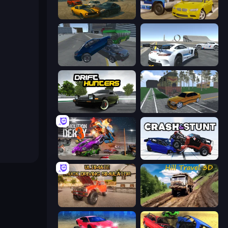
Derby Crash
Crazy Car Stunts
Offroader V6
Crazy Stunt Cars Multiplayer
Drift Hunters
Obby: Car Crash Sandbox
Demolition Derby 3
Crash & Stunt
Ultimate Truck Driving Simulator 2020
Hill Travel 3D