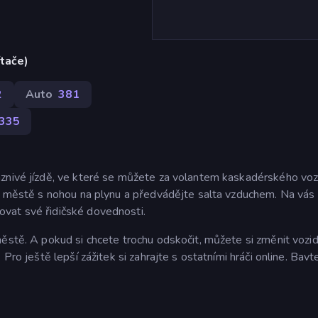
ítače)
2
Auto
381
335
áznivé jízdě, ve které se můžete za volantem kaskadérského vo
po městě s nohou na plynu a předvádějte salta vzduchem. Na vás
vat své řidičské dovednosti.
ěstě. A pokud si chcete trochu odskočit, můžete si změnit vozid
Pro ještě lepší zážitek si zahrajte s ostatními hráči online. Bavt