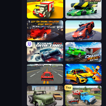
Blocky Demolition Derby
Sportcars Crash
City Car Driving Simulator: Stunt
Hyper Cars Ramp Crash
Xtreme City Drifting
Crash Skill Racing
Modern Car Racing 2
BMG: Ragdoll Playground
Top
Truck Driver Easy Road
Hustle & Drift in ZIL