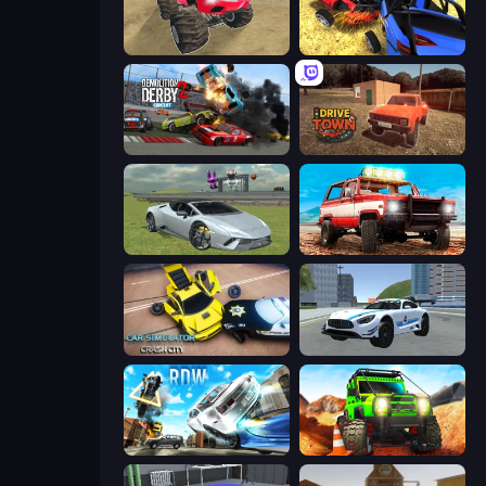
Monster Cars: Ultimate Simulator
Car Crash Simulator Royale
Demolition Derby 2
DriveTown
Sports Cars Driver
Offroad Masters Challenge
Car Simulator: Crash City
Crazy Stunt Cars 2
Real Drift World
Offroad Life 3D