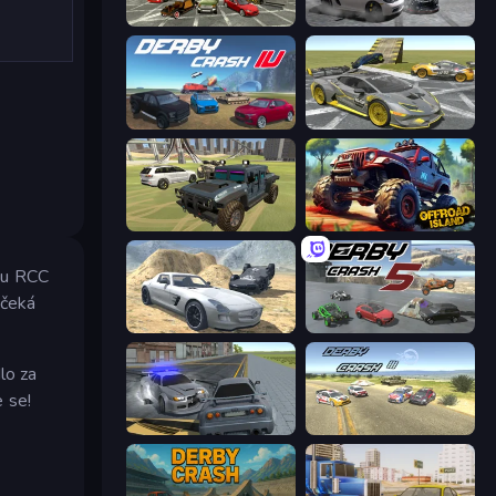
Evolution Factor
Gearshift One
Derby Crash 4
Wrong Way
4x4 Offroader
Offroad Island
zu RCC
 čeká
Derby Crash 2
Derby Crash 5
lo za
e se!
RCC City Racing
Derby Crash 3