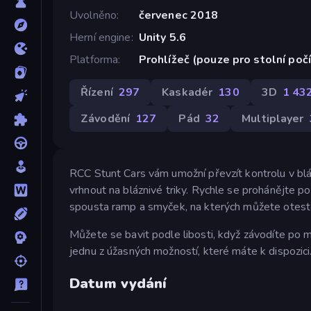
Uvolněno
červenec 2018
Herní engine
Unity 5.6
Platforma
Prohlížeč (pouze pro stolní poč
Řízení
297
Kaskadér
130
3D
1 43
Závodění
127
Pád
32
Multiplayer
RCC Stunt Cars vám umožní převzít kontrolu v bl
vrhnout na bláznivé triky. Rychle se prohánějte 
spousta ramp a smyček, na kterých můžete otesto
Můžete se bavit podle libosti, když závodíte po m
jednu z úžasných možností, které máte k dispozici. 
Datum vydání