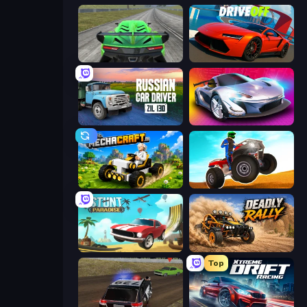
Speed Racing Pro 2
DriveOff
Russian Car Driver ZIL 130
Grand Cyber City
Mechacraft.io
ATV Ultimate Offroad
Stunt Paradise
Deadly Rally
Top