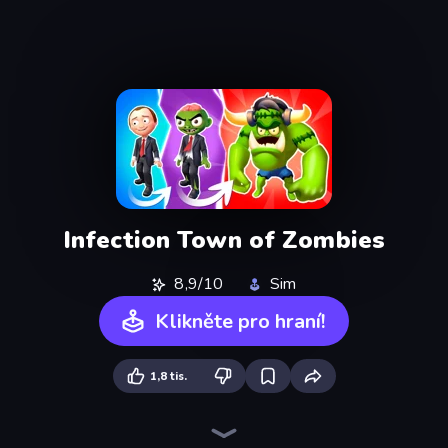
Infection Town of Zombies
8,9/10
Sim
Klikněte pro hraní!
1,8 tis.