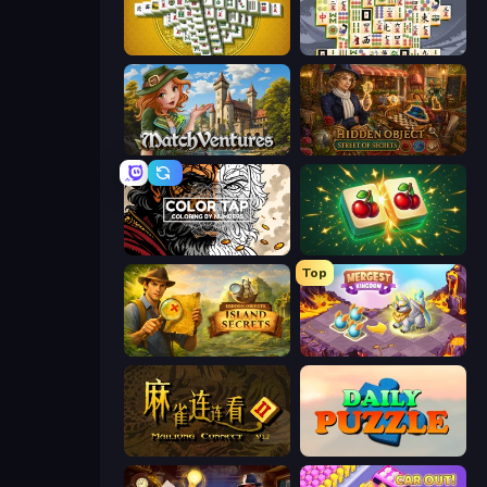
Mahjong Tower
Mahjong Titans
MatchVentures
Hidden Object: Street Of Secrets
Color Tap: Coloring by Numbers
Mahjong Puzzle: Tile Match
Top
Hidden Objects: Island Secrets
Mergest Kingdom
Mahjong Connect 2 (Legacy)
Daily Puzzle