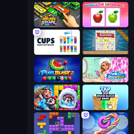
Bus Escape: Clear Jam
What's The Difference?
Cups - Water Sort Puzzle
Sudoku Online
Pixel Blast
Designville: Merge & Design
Captain Blast
Tap 3D Wood Block Away