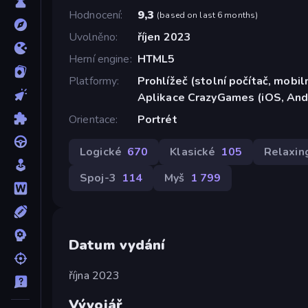
Hodnocení
9,3
(
based on last 6 months
)
Uvolněno
říjen 2023
Herní engine
HTML5
Platformy
Prohlížeč (stolní počítač, mobiln
Aplikace CrazyGames (iOS, And
Orientace
Portrét
Logické
670
Klasické
105
Relaxin
Spoj-3
114
Myš
1 799
Datum vydání
října 2023
Vývojář