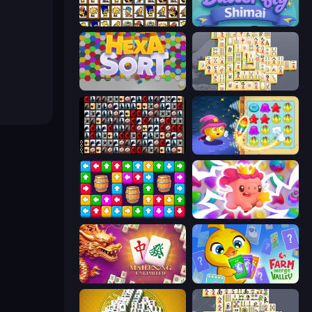
Tiles of the Simpsons
Butterfly Shimai
Hexa Sort
Mahjong Online
War Mahjong
Candy Riddles
Tap Away Story
Match Arena
Mahjong Unlimited
Farm Merge Valley