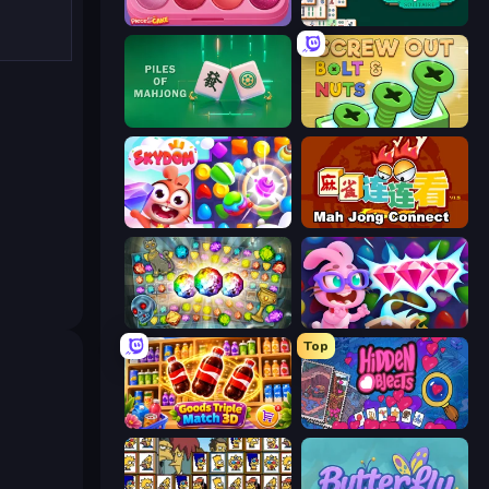
Piece of Cake: Merge and Bake
Mahjongg Solitaire
Piles of Mahjong
Screw Out: Bolts and Nuts
Skydom
Mahjong Connect (Legacy)
Forgotten Treasure 2
Skydom: Reforged
Top
Goods Triple Match 3D
Hidden Objects