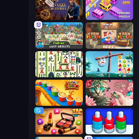
Hidden Object: Clues and Mysteries
Car OUT! Jam Parking Puzzle
Find Me: Lost Objects
Yarn Fever! Unravel Puzzle
Mahjong Shanghai
Sugar Heroes
Coffee Color Blocks
Favorite Puzzles
Tap Gallery
Nuts Puzzle: Sort By Color