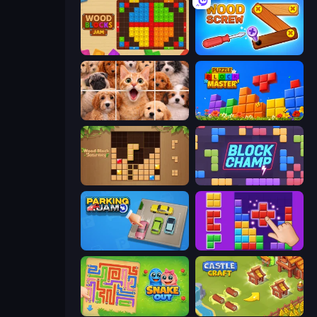
Wood Blocks Jam
Wood Screw: Bolts Puzzle
Jigpic Solitaire
Puzzle Block Master
Wood Block Journey
Block Champ
Parking Jam
BlockBuster Puzzle
Snake Out: Maze Escape
Castle Craft