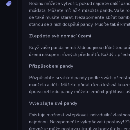
Rodinu můžete vytvořit, pokud najdete další pand
mláďata. Můžete mít až 4 mláďata pandy. Vaše ro
se také musíte starat. Nezapomeňte sbírat bambu
stanou se z nich dospělé pandy. Musíte také krmit 
Zlepšete své domácí území
Když vaše panda nemá žádnou jinou důležitou prá
území nákupem různých předmětů. Každý z předm
Přizpůsobení pandy
Přizpůsobte si vzhled pandy podle svých předsta
manžela a děti. Můžete přidat různá krásná kouze
úpravu vzhledu pandy můžete změnit její hlavu, uši, 
Vylepšujte své pandy
Existuje možnost vylepšovat individuální vlastnost
najednou. Nezapomeňte vylepšovat i postavy! Zís
úrovně je může postava utratit za body útoku, ener