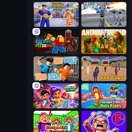
Escape From Mr.Meawing's Prison!
Amazing Crime Strange Stickman
Escape From Pizzeria
Animal World
Obby World: Squid Escape
456 Guys
Imagine Island
Escape From Baby Robby!