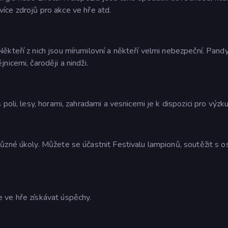
t více zdrojů pro akce ve hře atd.
ěkteří z nich jsou mírumilovní a někteří velmi nebezpeční. Pand
icemi, čaroději a nindži.
poli, lesy, horami, zahradami a vesnicemi je k dispozici pro výzk
ůzné úkoly. Můžete se účastnit Festivalu lampionů, soutěžit s o
 ve hře získávat úspěchy.