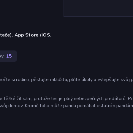
ítače), App Store (iOS,
ov
15
ořte si rodinu, pěstujte mláďata, plňte úkoly a vylepšujte svůj 
je těžké žít sám, protože les je plný nebezpečných predátorů. P
šit svůj domov. Kromě toho může panda pomáhat ostatním pandá