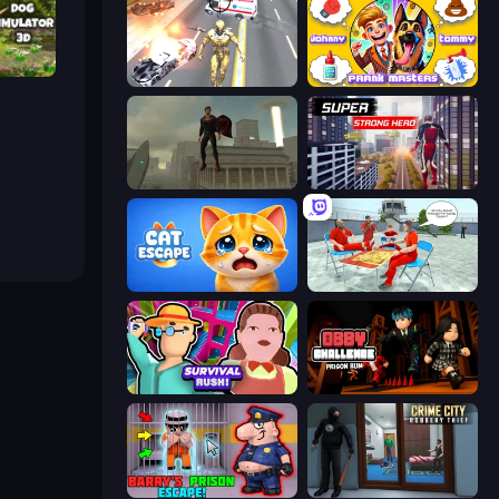
or 3D
Super Crime Steel War Hero
Johnny n Tommy - Prank Masters
The Superman - Theme is Aliens
Super Strong Hero
Cat Escape
Alcatraz Prison Escape Plan
Survival Rush!
Obby Challenge: Prison Run
Barry's Prison Escape!
Crime City Robbery Thief Games