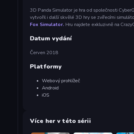
3D Panda Simulator je hra od společnosti Cyber
vytvořil i další skvělé 3D hry se zvířecími simulát
Fox
Simulator.
Hru najdete exkluzivně na Craz
Datum vydání
Červen 2018
Platformy
Webový prohlížeč
Android
iOS
Více her v této sérii