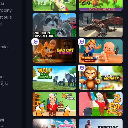
si
rodiny
Unicorn Family Simulator Magic World
Fox Simulator 3D
stou a
i.
Raccoon Adventure: City Simulator 3D
Dragon Vice City
mácí
Bad Cat Prankster
Mother Life Simulator: Prank
ho
ější
Wolf Family Simulator
Crazy Zoo Monkey
Cat and Granny
Cat and Granny 2
ní
ré