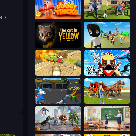
h
 3D
Doggy Tricks
The Prank King
The Cat in Yellow
Mr. Dude: King of the Hill
Wild Animal Zoo City Simulator
Cat Warrior Parkour
Robot Dog City Simulator
Horse Cart Transport Taxi Game
Flying Bat Robot Car Transform Game
High School Teacher Simulator