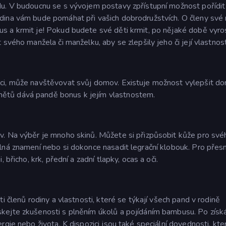
u. V budoucnu se s vývojem postavy zpřístupní možnost pořídit 
dina vám bude pomáhat při vašich dobrodružstvích. O členy své 
s a krmit je! Pokud budete své děti krmit, po nějaké době vyro
svého manžela či manželku, aby se zlepšily jeho či její vlastnost
ci, může navštěvovat svůj domov. Existuje možnost vylepšit do
ětů dává pandě bonus k jejím vlastnostem.
v. Na výběr je mnoho skinů. Můžete si přizpůsobit kůže pro své
lná znamení nebo si dokonce nasadit legrační klobouk. Pro přesn
břicho, krk, přední a zadní tlapky, ocas a oči.
i členů rodiny a vlastnosti, které se týkají všech pand v rodině
kejte zkušenosti s plněním úkolů a pojídáním bambusu. Po získá
gie nebo života. K dispozici jsou také speciální dovednosti, kte