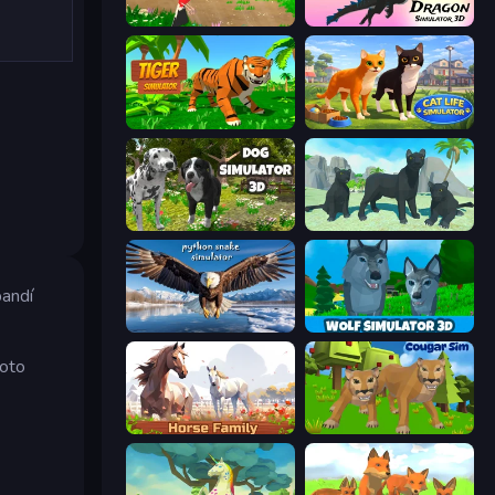
Parrot Simulator
Dragon Simulator 3D
Tiger Simulator 3D
Cat Life Simulator 3D
Dog Simulator 3D
Panther Family Simulator 3D
pandí
Python Snake Simulator
Wolf Simulator: Wild Animals 3D
roto
m
Horse Simulator 3D
Cougar Simulator: Big Cats