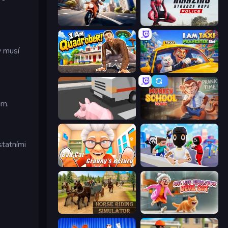
Cat Life Simulator
Amazing Strange Rope Police
y musí
I Am Quadrober!
I Am Taxi Prankster Sim
um.
Crazy Pig Simulator
Monkey School Prank
statními
Bad Cat - Granny's Return
Mr. Dude: Online Multiverse Challenge
Horse Riding Simulator
Cat Life Simulator: Devil Cat