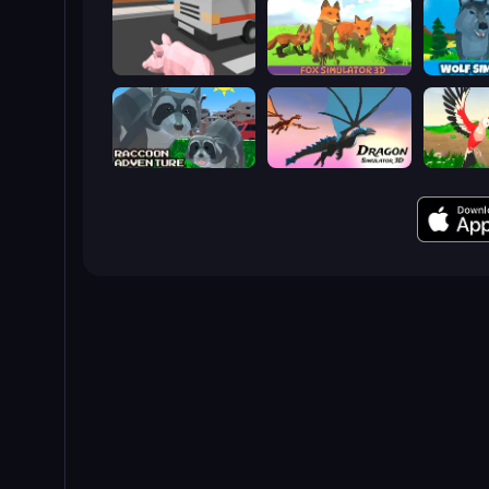
Crazy Pig Simulator
Fox Simulator 3D
Raccoon Adventure: City Simulator 3D
Dragon Simulator 3D
Parrot Si