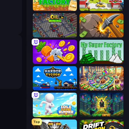
My Flour Factory
Idle Inventor
Oil Mining 3D: Petrol Factory
Mine Clicker
Farm Ring Idle
My Sugar Factory
Harbor Tycoon
Money Factory: Tycoon Idle Game
Idle Clicker Runner
Laptop Empire
Top