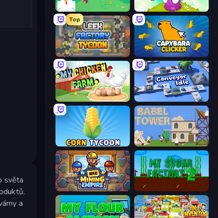
The MachinEGG
Clicker Heroes
Top
Leek Factory Tycoon
Capybara Clicker
My Chicken Farm
Conveyor Idle
Corn Tycoon
Babel Tower
o světa
Idle Mining Empire
My Sugar Factory 2
roduktů.
várny a