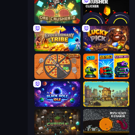
OreCrusher 2
Crusher Clicker
Evolutionary Tribe
Lucky Pick
Ring Restaurant
Pumpkin Defense: Merge Cannon
Black Hole Idle
The Garbaggio Hotel
Cubidle
Mystery Digger