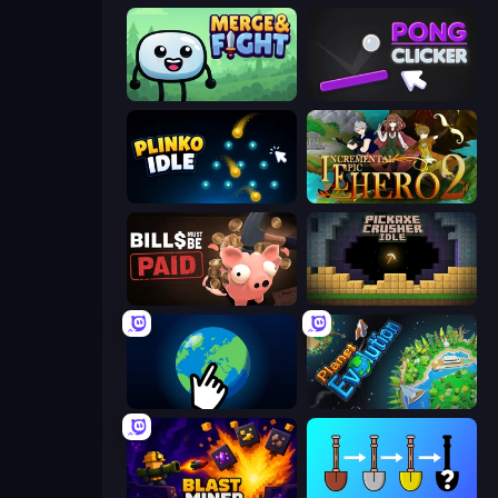
Merge & Fight
Pong Clicker
Plinko Idle
Incremental Epic Hero 2
Bills Must Be Paid
Pickaxe Crusher Idle
Planet Clicker 2
Planet Evolution: Idle Clicker