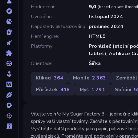
Hodnocení
9,0
(
based on last 6 mont
Uvolněno
listopad 2024
Naposledy aktualizováno
prosinec 2024
Herní engine
HTML5
Platformy
Prohlížeč (stolní poč
tablet), Aplikace C
Orientace
Šířka
Klikací
364
Mobile
2 363
Zeměděls
Přírůstek
418
Myš
1 791
Sbírání
5
Vítejte ve hře My Sugar Factory 3 - jedinečné k
správy vaší vlastní továrny. Začněte s pěstováním 
Vyrábějte další produkty jako papír, palivové bri
zvýšení zisků. Proměňte své podnikání v opravdové