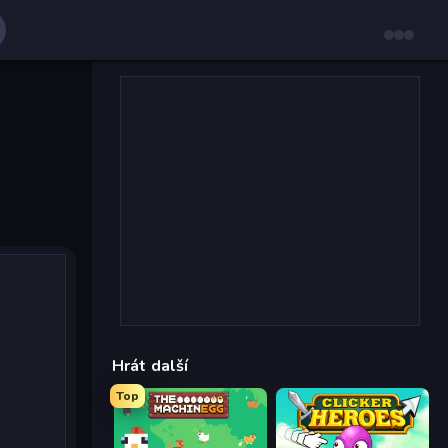
Hrát další
Top