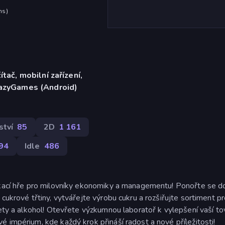
hs
)
ítač, mobilní zařízení,
razyGames (Android)
tví
85
2D
1 161
94
Idle
486
likací hře pro milovníky ekonomiky a managementu! Ponořte se d
cukrové třtiny, vytvářejte výrobu cukru a rozšiřujte sortiment p
kety a alkohol! Otevřete výzkumnou laboratoř k vylepšení vaší to
 impérium, kde každý krok přináší radost a nové příležitosti!