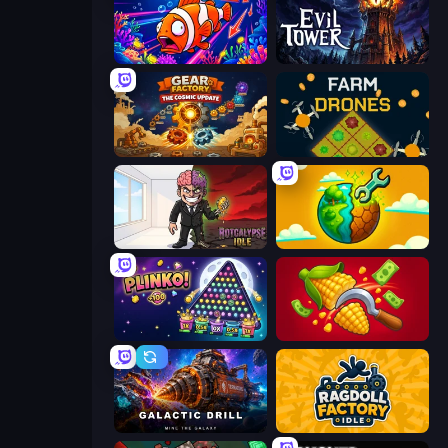
Fish Catch Idle
Evil Tower
Gear Factory
Farm Drones
Rotcalypse: Idle Incremental
Land Explorers: Merge & Build
PLINKO!
Farm-51: Secret Harvest
Galactic Drill
Ragdoll Factory Idle