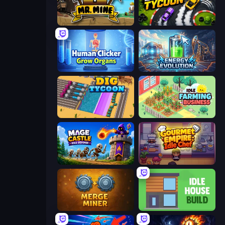
Mr. Mine
Drift Tycoon
Human Clicker: Grow Organs
Energy Evolution
Dig Tycoon
Idle Farming Business
Mage Castle Idle Defense
Gourmet Empire: Idle Chef
Merge Miner
Idle House Build