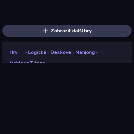
Skydom: Reforged
Mahjongg Solitaire
Piles of Mahjong
Mahjong Unlimited
Mahjong Puzzle: Tile Match
Mahjong Online
Mansion Tale: Merge Secrets
Mahjong Tower
Yarn Fever! Unravel Puzzle
Mahjong Shanghai
Scandinavian Mahjong
Mahjong 3D Classic
Designville: Merge & Design
Thief Puzzle
Arrow Escape: Puzzle
Wood Block Journey
Tasty Match: Mahjong Pairs
Knock Your Mind
Zobrazit další hry
Hry
Logické
Deskové
Mahjong
»
»
»
»
Mahjong Titans
Mahjong Titans
Hodnocení
7,0
(
based on last 6 months
)
Uvolněno
srpen 2020
Herní engine
Ruffle
Platformy
Prohlížeč (stolní počítač, mobilní
zařízení, tablet), Aplikace