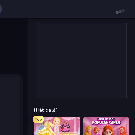
Hrát další
Top