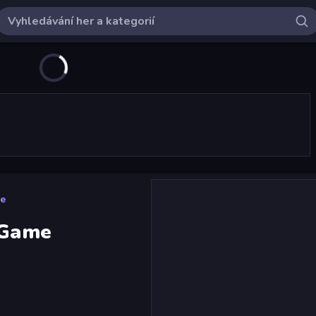
me
n Game