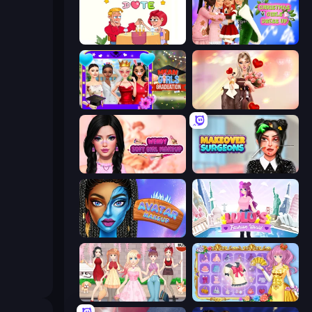
Impossible Date
Christmas Girls Dress Up
Mean Girls Graduation Day
GRWM Date Night
Wendy Soft Girl Makeup
Makeover Surgeons
Avatar Make Up
Lulu's Fashion World
Anime Girls Dress Up Games
Anime Princess Dress Up