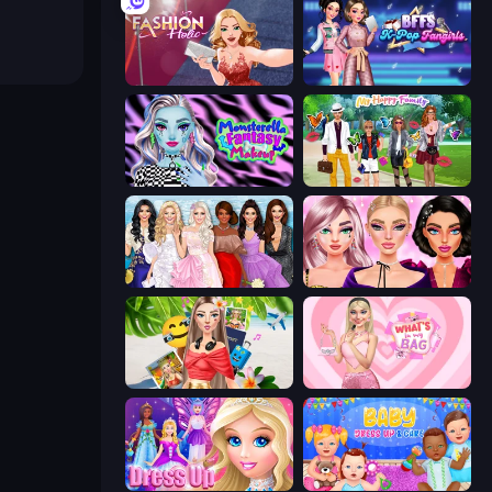
Fashion Holic
BFFs K-Pop Fangirls
Monsterella Fantasy Makeup
Superstar Family Dress Up
Model Dress Up Girl
New Year Makeup Trends
Travel with Me: ASMR Edition
What's In My Bag
Princess Dress Up
Baby Dress Up