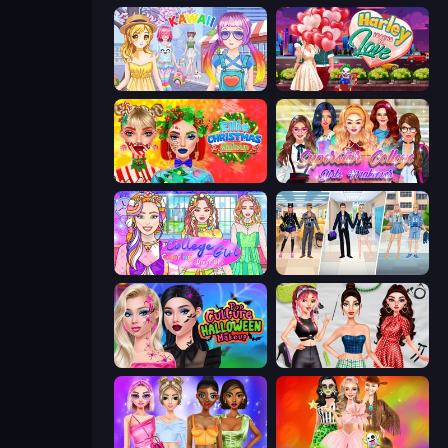
Anime Kawaii Dress Up
Harley Learns To Love
Ellie Christmas Makeup
Superstar College Girls Makeover
College Girl Coloring Dress Up
College Girl & Boy Makeover
Pop Culture Halloween Makeup
Brat Girl Summer