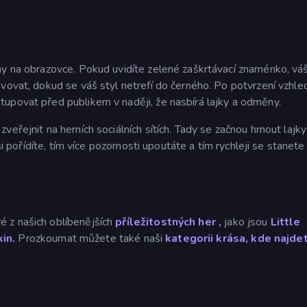
ny na obrazovce. Pokud uvidíte zelené zaškrtávací znaménko, váš
avovat, dokud se váš styl netrefí do černého. Po potvrzení vzhle
upovat před publikem v naději, že nasbírá lajky a odměny.
eřejnit na herních sociálních sítích. Tady se začnou hrnout lajky
si pořídíte, tím více pozornosti upoutáte a tím rychleji se stanete
 z našich oblíbenějších
příležitostných her
,
jako jsou
Little
in.
Prozkoumat můžete také naši
kategorii krása, kde najde