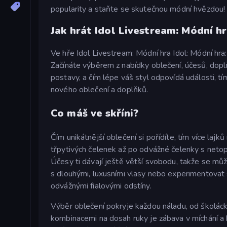
popularity a staňte se skutečnou módní hvězdou!
Jak hrát Idol Livestream: Módní h
Ve hře Idol Livestream: Módní hra Idol: Módní hra:
Začínáte výběrem z nabídky oblečení, účesů, dopl
postavy, a čím lépe váš styl odpovídá události, t
nového oblečení a doplňků.
Co máš ve skříni?
Čím unikátnější oblečení si pořídíte, tím více lajk
třpytivých čelenek až po odvážné čelenky s net
Účesy ti dávají ještě větší svobodu, takže se můž
s dlouhými, luxusními vlasy nebo experimentovat
odvážnými fialovými odstíny.
Výběr oblečení pokryje každou náladu, od školácké
kombinacemi na dosah ruky je zábava v míchání a