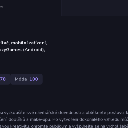
hs
)
ítač, mobilní zařízení,
razyGames (Android),
378
Móda
100
é si vyzkoušíte své návrhářské dovednosti a obléknete postavu, 
lečení, doplňků a make-upu. Po vytvoření dokonalého vzhledu mů
svou kreativitu, ohromte publikum a vyšplhejte se na vrchol žeb