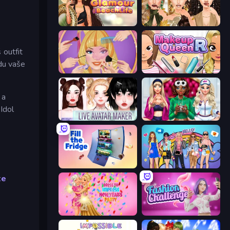
Glamour Beach Life
Autumn Glam Gala
 outfit
du vaše
Extreme Makeover
Make Up Queen R
 a
 Idol
Live Avatar Maker: Girls
BFFs Luxury Loungewear
Fill The Fridge
College Girls Team Makeover
te
Dress To Impress: New Year's Party
Fashion Challenge: Catwalk Run