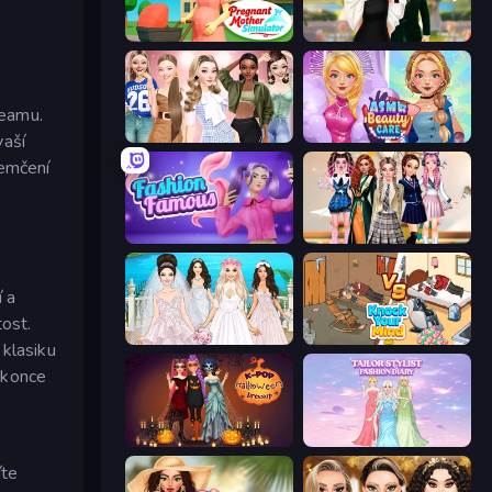
Pregnant Mother Simulator
Valentine's Day Proposal
reamu.
Fashion Week 2025
ASMR Beauty Care
vaší
demčení
Fashion Famous
Back To School: Uniforms Edition
í a
ost.
Model Wedding
Knock Your Mind
 klasiku
okonce
K-Pop Halloween Dress Up
Tailor Stylist: Fashion Diary
íte