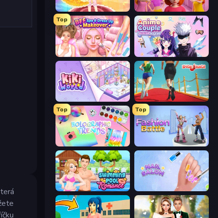
Royal Glow Princess Makeover
High School Popular Girls
Top
BFF Makeover - Spa & Dress Up
Anime Couple: Avatar Maker
KiKi World
Shoe Race
Top
Top
Holographic Trends
Fashion Battle
Swimming Pool Romance
Nail Salon
která
žete
říčku