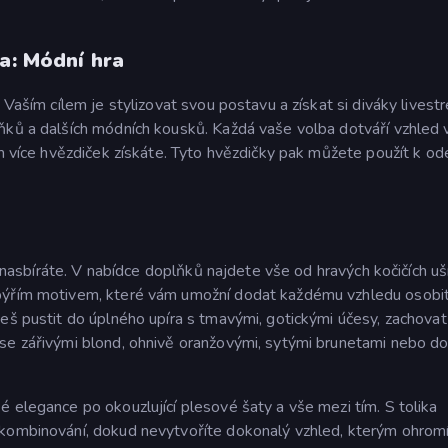
ra: Módní hra
 Vaším cílem je stylizovat svou postavu a získat si diváky livest
ňků a dalších módních kousků. Každá vaše volba dotváří vzhled 
ím více hvězdiček získáte. Tyto hvězdičky pak můžete použít k o
ů nasbíráte. V nabídce doplňků najdete vše od hravých kočičích uš
opýřím motivem, které vám umožní dodat každému vzhledu osobit
eš pustit do úplného upíra s tmavými, gotickými účesy, zachovat
 se zářivými blond, ohnivě oranžovými, sytými brunetami nebo d
 elegance po okouzlující plesové šaty a vše mezi tím. S tolika
 kombinování, dokud nevytvoříte dokonalý vzhled, kterým ohrom