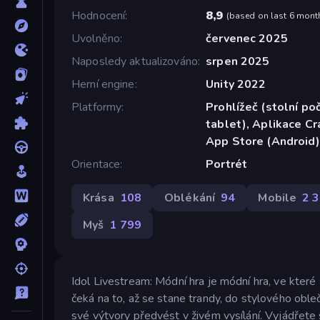
Hodnocení
8,9
(
based on last 6 mont
Uvolněno
červenec 2025
Naposledy aktualizováno
srpen 2025
Herní engine
Unity 2022
Platformy
Prohlížeč (stolní poč
tablet), Aplikace C
App Store (Android)
Orientace
Portrét
Krása
108
Oblékání
94
Mobile
2 
Myš
1 799
Idol Livestream: Módní hra je módní hra, ve kter
čeká na to, až se stane trandy, do stylového ob
své výtvory předvést v živém vysílání. Vyjádřete 