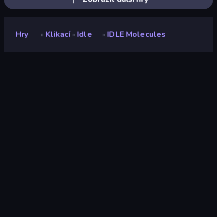
Hry
Klikací
Idle
IDLE Molecules
»
»
»
IDLE Molecules
Vývojář
Vad Games
Hodnocení
7,0
(
based on last 6 months
)
Uvolněno
prosinec 2022
Naposledy aktualizováno
březen 2024
Herní engine
HTML5
Platformy
Prohlížeč (stolní počítač,
mobilní zařízení, tablet),
Aplikace CrazyGames
(iOS, Android)
Orientace
Šířka