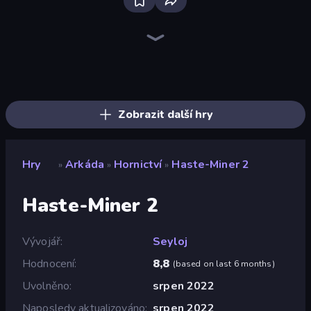
Bloxd.io
Ragdoll Archers
EvoWars.io
Piece of Cake: Merge and Bake
Veck.io
Traffic Rider
Racing Limits
Mahjongg Solitaire
Screw Out: Bolts and Nuts
Words of Wonders
Piles of Mahjong
Designville: Merge & Design
Space Waves
Miniblox
SkillWarz
Stickman Clash
Fortzone Battle Royale
Arrow Escape
Zobrazit další hry
Hry
Arkáda
Hornictví
Haste-Miner 2
»
»
»
Haste-Miner 2
Vývojář
Seyloj
Hodnocení
8,8
(
based on last 6 months
)
Uvolněno
srpen 2022
Naposledy aktualizováno
srpen 2022