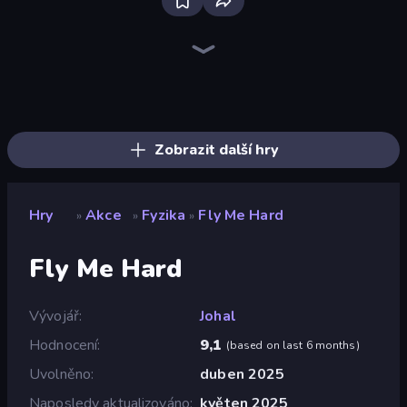
Bloxd.io
Ragdoll Archers
EvoWars.io
Veck.io
Piece of Cake: Merge and Bake
Racing Limits
Traffic Rider
Mahjongg Solitaire
Screw Out: Bolts and Nuts
Words of Wonders
Piles of Mahjong
Designville: Merge & Design
Miniblox
Stickman Clash
Space Waves
SkillWarz
Fortzone Battle Royale
Arrow Escape
Zobrazit další hry
Hry
Akce
Fyzika
Fly Me Hard
»
»
»
Fly Me Hard
Vývojář
Johal
Hodnocení
9,1
(
based on last 6 months
)
Uvolněno
duben 2025
Naposledy aktualizováno
květen 2025