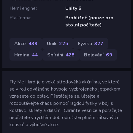
Herní engine
Unity 6
Platforma
Prohlížeč (pouze pro
stolní počítače)
Akce
439
Únik
225
Fyzika
327
Hrdina
44
Sbírání
428
Bojování
69
Fly Me Hard je divoká středověká akční hra, ve které
se v roli odvážného kovboje vyzbrojeného jetpackem
vznesete do oblak. Přetáčejte se, létejte a
rozpoutávejte chaos pomocí ragdoll fyziky v boji s
kostlivci, skřety a dalšími. Chraňte vesnice a porážejte
nepřátele v rychlém dobrodružství plném zábavných
kousků a výbušné akce.