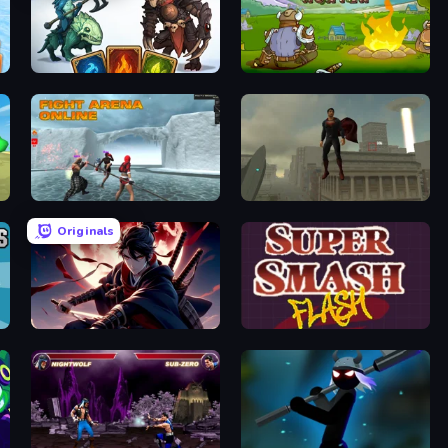
Dark Stones: Card Battle RPG
Dragon Hunter
Fight Arena Online
The Superman - Theme is Aliens
Originals
Samurai's Shadow
Super Smash Flash