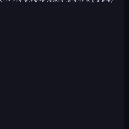
 fyzice je hra nekonečně zábavná. Zaujměte svůj oblíbený