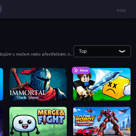
Top
oubojům s mečem nebo přestřelkám, na
New
Immortal: Dark Slayer
Lucky Block Rush: Fight & Brainrots