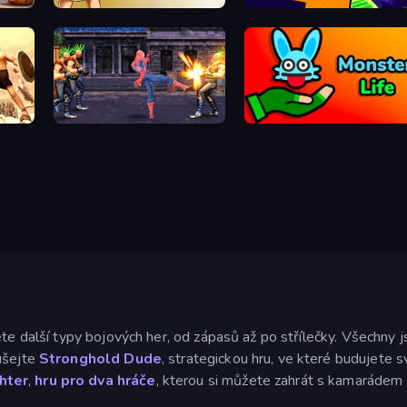
Flying Bat Robot Car Transform Game
Elvenrage
Advent NEON
Spider Hero Street Fight
Monster Life
te další typy bojových her, od zápasů až po střílečky. Všechny js
ušejte
Stronghold Dude
, strategickou hru, ve které budujete 
hter
,
hru pro dva hráče
, kterou si můžete zahrát s kamarádem 