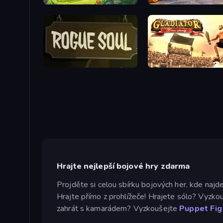
Forest Spirit: Farm & Fight
Rogue Soul 2
Gladiator: True Story
Hrajte nejlepší bojové hry zdarma
Projděte si celou sbírku bojových her, kde najde
Hrajte přímo z prohlížeče! Hrajete sólo? Vyzko
zahrát s kamarádem? Vyzkoušejte
Puppet Fig