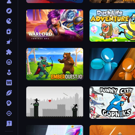
Stickman Rebirth
Runic Rampage
Warlord: Fantasy RPG
Duck Life: Adventure (De
EmberQuest.io
Drunken Boxing
Javelin Fighting
Funny City: Gopniks