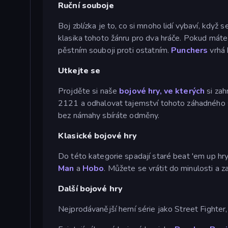
Ruční souboje
Boj zblízka je to, co si mnoho lidí vybaví, když
klasika tohoto žánru pro dva hráče. Pokud máte 
pěstním souboji proti ostatním.
Punchers
vrhá 
Utkejte se
Projděte si naše
bojové hry, ve kterých
si zah
2121 a odhalovat tajemství tohoto záhadného
bez námahy sbíráte odměny.
Klasické bojové hry
Do této kategorie spadají staré beat 'em up hry,
Man
a
Hobo
. Můžete se vrátit do minulosti a z
Další bojové hry
Nejprodávanější herní série jako Street Fighter