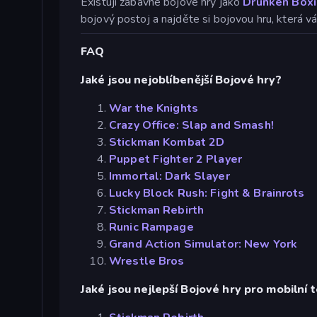
Existují zábavné bojové hry jako
Drunken Box
bojový postoj a najděte si bojovou hru, která v
FAQ
Jaké jsou nejoblíbenější Bojové hry?
War the Knights
Crazy Office: Slap and Smash!
Stickman Kombat 2D
Puppet Fighter 2 Player
Immortal: Dark Slayer
Lucky Block Rush: Fight & Brainrots
Stickman Rebirth
Runic Rampage
Grand Action Simulator: New York
Wrestle Bros
Jaké jsou nejlepší Bojové hry pro mobilní 