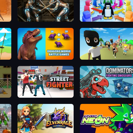
Striker Dummies
Knockout!
lator
Dragons Merge: Battle Games
Mr. Dude: King of the Hill
Street Fighter Simulator
Dominators: Fighting Dinosaurs