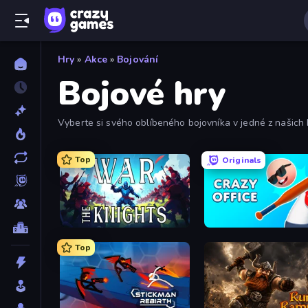
Hry
»
Akce
»
Bojování
Bojové hry
Vyberte si svého oblíbeného bojovníka v jedné z našich
výběr máte spoustu vzrušujících titulů. Pomocí filtrů je 
Top
Originals
War the Knights
Crazy Office: Slap and S
Top