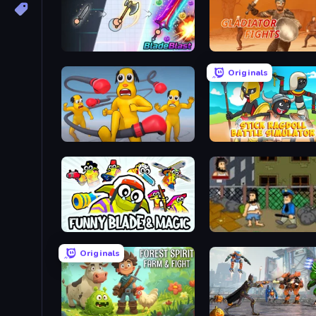
BladeBlast.io
Gladiator Fights
Originals
Annoying Uncle Punch Game
Stick Ragdoll Battle Simu
Funny Blade & Magic
Hobo
Originals