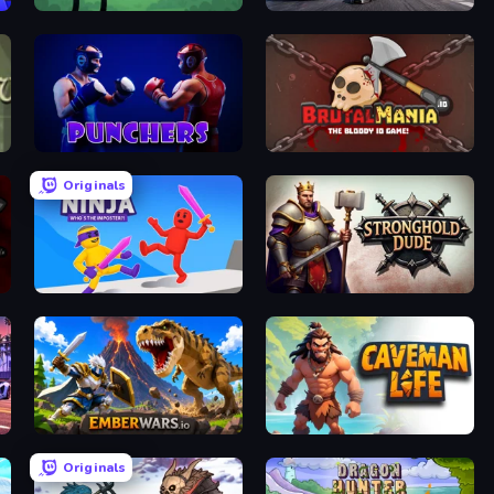
Merge & Fight
Flying Robot Transform Car Games
Punchers
BrutalMania.io (Brutal Mania)
Originals
Ragdoll Ninja: Imposter Hero
Stronghold Dude
EmberWars.io
Caveman Life
Originals