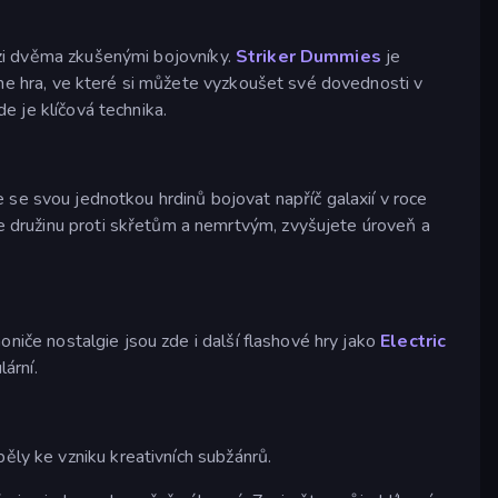
mezi dvěma zkušenými bojovníky.
Striker Dummies
je
ine hra, ve které si můžete vyzkoušet své dovednosti v
 je klíčová technika.
se svou jednotkou hrdinů bojovat napříč galaxií v roce
e družinu proti skřetům a nemrtvým, zvyšujete úroveň a
honiče nostalgie jsou zde i další flashové hry jako
Electric
ární.
ěly ke vzniku kreativních subžánrů.