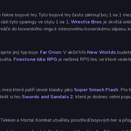
 se řekne bojové hry. Tyto bojové hry často zahrnují boj 1 na 1 
rádi tyto sparingy ve stylu 1 na 1,
Wrestle Bros
je skvělá onl
hráče do boxerského ringu k intenzivnímu boxerskému zápasu, kde
rajete jiný typ boje.
Far Orion:
V akční hře
New Worlds
budete 
 světa.
Firestone Idle RPG
je nečinná RPG hra, ve které vedet
 mezi které patří vlivné klasiky jako
Super Smash Flash
. Pro 
ahrát si hru
Swords and Sandals 2
, která je dodnes velmi popul
, Tekken a Mortal Kombat utvářely prostředí bojových her a přisp