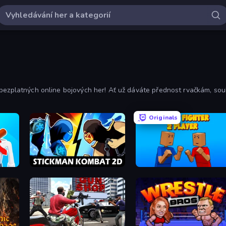
 bezplatných online bojových her! Ať už dáváte přednost rvačkám, s
seřaďte podle nejhranějších a nejnovějších.
Originals
mash!
Stickman Kombat 2D
Puppet Fighter 2 Player