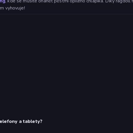
ing
, kde se musíte ohánět pěstmi opilého chlapíka. Díky ragdoll
ám vyhovuje!
telefony a tablety?