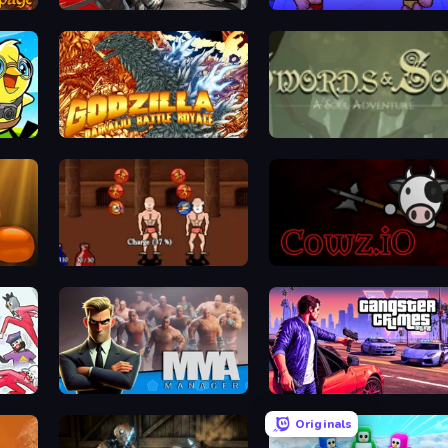
Grand Action Simulator: New York
Wrestle Bros
mo)
Godzilla Daikaiju Battle Royale
Swords & Souls
Swords and Sandals 2
cowz.io
MMA Manager 2
Gangster Crimes Online 6: Mafia City
Originals