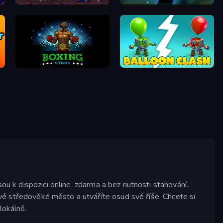
Mortal Kombat Karnage
Stickman Weapon Master
Boxing Stars
Balloon Clash
ou k dispozici online, zdarma a bez nutnosti stahování.
své středověké město a utváříte osud své říše. Chcete si
lokálně.