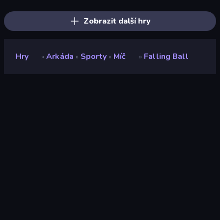
Fruit Merge: Juicy Drop Game
Free Kicks World Cup 2026
Soccer Dash
Space Waves
Bouncemasters
Robby: Many Games
Zobrazit další hry
Hry
Arkáda
Sporty
Míč
Falling Ball
»
»
»
»
Falling Ball
Vývojář
Ramfusion
Hodnocení
6,4
(
based on last 6 months
)
Uvolněno
říjen 2018
Naposledy aktualizováno
únor 2024
Herní engine
HTML5
Platformy
Prohlížeč (stolní počítač,
mobilní zařízení, tablet),
Aplikace CrazyGames