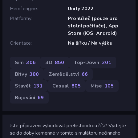
Herní engine
Unity 2022
Platformy
Prohlížeč (pouze pro
stolní počítače), App
Store (iOS, Android)
Orientace
Na šířku / Na výšku
Sim
306
3D
850
Top-Down
201
Bitvy
380
Zemědělství
66
Stavět
131
Casual
805
Mise
105
Bojování
69
Jste připraveni vybudovat prehistorickou říši? Vydejte
se do doby kamenné v tomto simulátoru nečinného