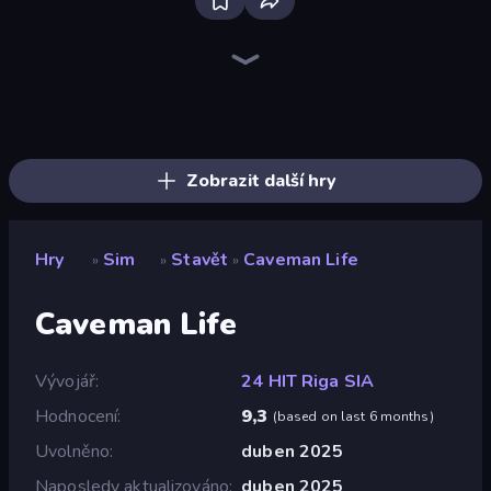
Bus Simulator: EVO
Prison Life
Hypermarket 3D
Trash Master
Donut Place
Candy Packing Store
Life Simulator: Road to Riches
Burger Life
My Perfect Farm
Store Manager
Driving School Simulator
Furniture Master: Idle Tycoon
Gym Boss
My Perfect Theme Park
Supermarket Simulator: Store Manager
Supermarket Simulator: Dream Store
Spa Empire
Shop Master 3D
Zobrazit další hry
Hry
Sim
Stavět
Caveman Life
»
»
»
Caveman Life
Vývojář
24 HIT Riga SIA
Hodnocení
9,3
(
based on last 6 months
)
Uvolněno
duben 2025
Naposledy aktualizováno
duben 2025