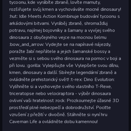
tycoonu, kde vyrábíte zbraně, lovíte mamuty,
rozšiřujete svůj kmen a vychováváte mocné dinosaury!
:hut: Idle Meets Action Kombinuje budování tycoonu s
arkádovými bitvami. Vyráběj zbraně, shromažďuj
potravu, najímej bojovníky a šamany a vyvíjej svého
dinosaura z obyčejného vejce na mocnou šelmu
:bow_and_arrow: Vydejte se na napínavé nájezdy,
poražte žabí nepřátele a jejich šamanské bossy a
vezměte si s sebou svého dinosaura na pomoc v boji a
při lovu. :gorilla: Vylepšujte vše Vylepšete svou dílnu,
kmen, dinosaury a další. Sbírejte legendární zbraně a
ovládněte prehistorický svět! :t-rex: Dino Evolution:
Vylíhněte si a vychovejte svého vlastního T-Rexe,
triceratopse nebo velociraptora - výběr dinosaura
ovlivní vaši hratelnost :rock: Prozkoumejte úžasné 3D
prostředí plné nebezpečí a dobrodružství. Pociťte
vzrušení z přežití v divočině. Stáhněte si nyní hru
Caveman Life a ovládněte dobu kamennou!