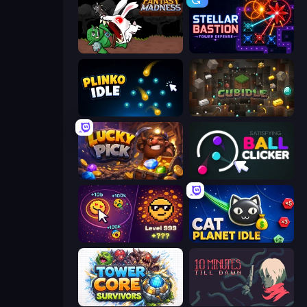
Fantasy Madness
Stellar Bastion
Plinko Idle
Cubidle
Lucky Pick
Satisfying Ball Clicker
Dominate All Shapes
Cat Planet Idle
Tower Core Survivors
10 Minutes Till Dawn