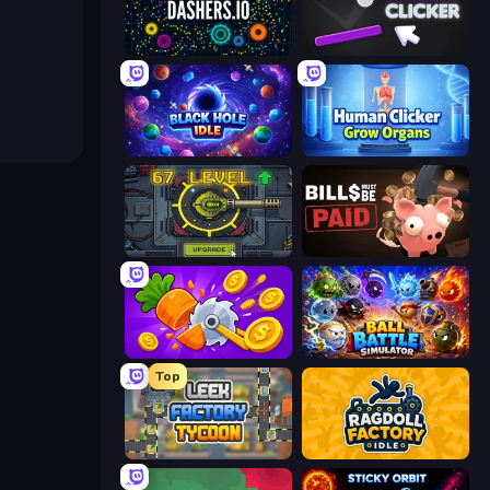
Dashers.io
Pong Clicker
Black Hole Idle
Human Clicker: Grow Organs
Tank Evolution
Bills Must Be Paid
Farm Ring Idle
Ball Battle Simulator
Top
Leek Factory Tycoon
Ragdoll Factory Idle