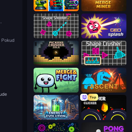
Pumpkin Defense: Merge Cannon
Merge Miner
,
.
Shape Shooter 2
GEOsplash
. Pokud
Pickaxe Crusher Idle
Shape Crusher
Merge & Fight
Ascent of Echoes
bude
Top
Energy Evolution
Crusher Clicker