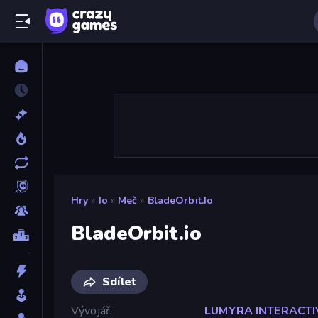
Hry
»
Io
»
Meč
»
BladeOrbit.io
BladeOrbit.io
Sdílet
Vývojář
LUMYRA INTERACTI