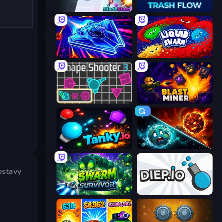
BladeBlast.io
Trash Flow
Stellar Swarm
Liquid Swarm
Shape Shooter 3
Blast Miner
Tanky.io
PlanetCrush 2
postavy
Swarm Survivor
Diep.io