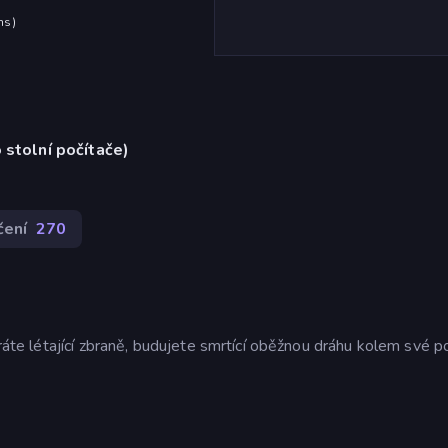
hs
)
 stolní počítače)
čení
270
íráte létající zbraně, budujete smrtící oběžnou dráhu kolem své 