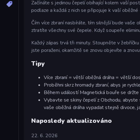
Začínáte s jedinou čepelí obíhající kolem vaší po
podlaze a každá z nich se připojuje k vaší oběžné
Čím více zbraní nasbíráte, tím silnější bude vaš
ztratíte všechny své čepele. Když soupeře eliminuj
Každý zápas trvá tři minuty. Stoupněte v žebříčk
jste poraženi, okamžitě se znovu objevíte a znovu
Tipy
Více zbraní = větší oběžná dráha = větší dos
Proběhni skrz hromady zbraní, abys je rychl
Během událostí Magnetická bouře se držte p
Vybavte se skiny čepelí z Obchodu, abyste 
vaše oběžná dráha vypadat stejně divoce, jak
Naposledy aktualizováno
22. 6. 2026