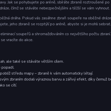
stavy. Jak se pohybujete po aréně, sbíráte zbraně roztroušené po
 dráze, čímž se stáváte nebezpečnějšími a těžší se vám vyhnout.
e oběžná dráha. Pokud vás zasáhne zbraň soupeře na oběžné dráze
ete, jeho zbraně se rozptýlí po aréně, abyste si je mohli sebrat
u eliminací soupeřů a shromažďováním co největšího počtu zbraní
 se vracíte do akce.
ah, ale také se stáváte větším cílem.
e popadl.
oblíž středu mapy – zbraně k vám automaticky létají.
svým zbraním dodali výraznou barvu a zářivý efekt, díky čemuž 
o se cítí.