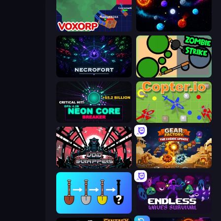
Voxorp
Sticky Orbit
Necrofort
ZombieStrike
Neon Core Breaker
Copter.io
Void Scrappers
Gear Factory
Merge Tools - Merge and Dig
Endless Waves Survival