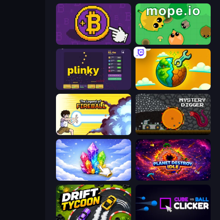
Money Maker
Mope.io
Plinky
Land Explorers: Merge & Build
Legend Of Fireball
Mystery Digger
Crystalia Idle Clicker
Planet Destroy Idle