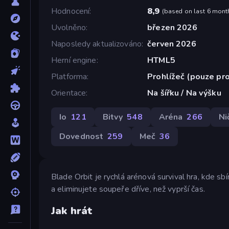
Hodnocení
8,9
(
based on last 6 mont
Uvolněno
březen 2026
Naposledy aktualizováno
červen 2026
Herní engine
HTML5
Platforma
Prohlížeč (pouze pro
Orientace
Na šířku / Na výšku
Io
121
Bitvy
548
Aréna
266
Ni
Dovednost
259
Meč
36
Blade Orbit je rychlá arénová survival hra, kde sb
a eliminujete soupeře dříve, než vyprší čas.
Jak hrát