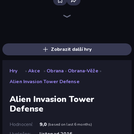
Bloxd.io
Ragdoll Archers
EvoWars.io
Piece of Cake: Merge and Bake
Veck.io
Traffic Rider
Racing Limits
Mahjongg Solitaire
Screw Out: Bolts and Nuts
Words of Wonders
Piles of Mahjong
Designville: Merge & Design
Space Waves
Miniblox
SkillWarz
Stickman Clash
Fortzone Battle Royale
Arrow Escape
Zobrazit další hry
Hry
Akce
Obrana
Obrana-Věže
»
»
»
»
Alien Invasion Tower Defense
Alien Invasion Tower
Defense
Hodnocení
9,0
(
based on last 6 months
)
Uvolněno
listopad 2016