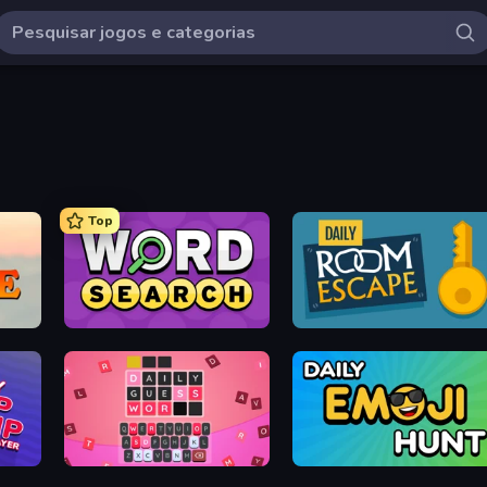
Top
Daily Word Search
Daily Room Escape
yer
Wordling
Daily Emoji Hunt