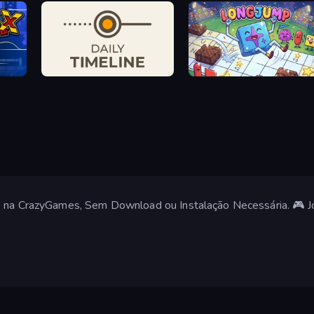
Daily Timeline
Long Jump - A Word Game
s na CrazyGames, Sem Download ou Instalação Necessária. 🎮 Jo