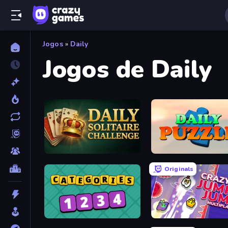
Jogos
»
Daily
Jogos de Daily
Daily Solitaire Challenge
Daily Puzzle
Originals
Categories
Crazy Jump Jump Multipla