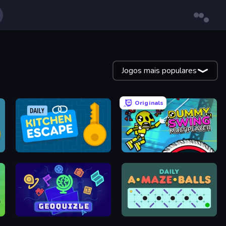
Jogos mais populares
Originals
Daily Kitchen Escape
Crazy Dummy Swing Multiplayer
GeoQuizle
Daily AMazeBalls