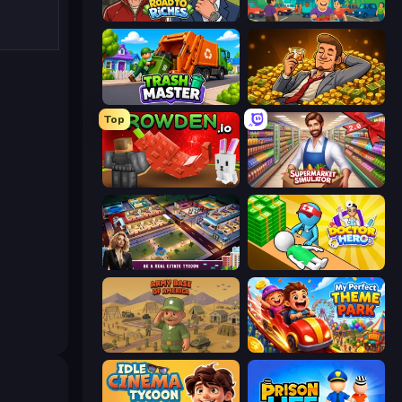
Life Simulator: Road to Riches
Idle Supermarket Tycoon
Trash Master
Idle Billionaire Tycoon
Top
Grow A Garden | Growden.io
Supermarket Simulator: Store Manager
LandLord - Real Estate Tycoon
Doctor Hero
Army Base Of America
My Perfect Theme Park