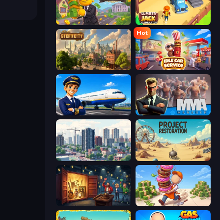
The Hustler
Lumberjack 3D Simulator
Hot
Steam City
Idle Car Service: Tycoon
Idle Airport Tycoon
MMA Manager 2
SuperCity 3D
Project Restoration
Container Auction
Donut Place