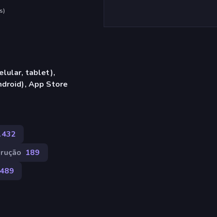
s
)
lular, tablet),
droid), App Store
.432
rução
189
489