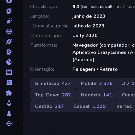
Classificação
9,1
(
com base nos últimos 6 mese
Lançado
junho de 2023
Ultima atualização
julho de 2023
Motor de jogo
Unity 2020
Plataformas
Navegador (computador, ce
Aplicativo CrazyGames (An
(Android)
Orientação
Paisagem / Retrato
Simulação
427
Mobile
2.378
3D
1
Top-Down
282
Negócio
141
Const
Gestão
217
Casual
1.009
Inertes