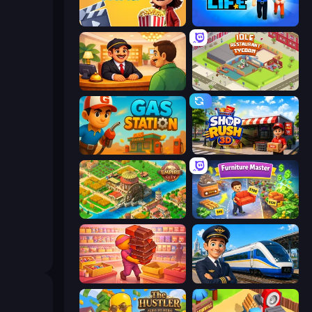
Idle Cinema Tycoon
Prison Life
Idle Hotel Empire Tycoon
Idle Restaurant Tycoon
Gas Station
Shop Rush 3D
Empire City
Furniture Master: Idle Tycoon
Candy Packing Store
Idle Train Empire Tycoon