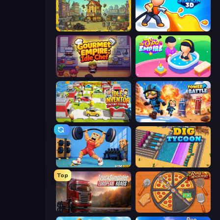
The Garbaggio Hotel
Gas Station 3D
Gourmet Empire: Idle Chef
Spa Empire
Idle Inventor
Tower Battle
Gym Boss
Dig Tycoon
Top
Truck Simulator: European Roads
Ring Restaurant