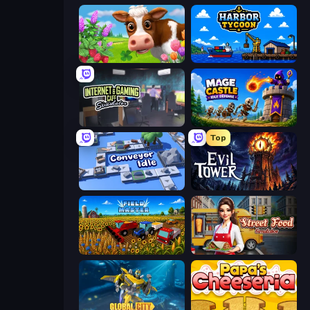
Country Life Meadows
Harbor Tycoon
Internet and Gaming Cafe Simulator
Mage Castle Idle Defense
Top
Conveyor Idle
Evil Tower
Field Master
Street Food Simulator