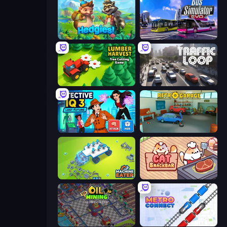
Hedgies
Bus Simulator: EVO
Lumber Harvest: Tree Cutting Game
Traffic Loop
Detective IQ 3
Retro Garage
Machine Eater
Cat Snack Bar
Oil Mining 3D: Petrol Factory
Metro Connect