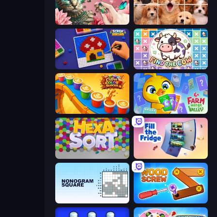
Favorite Puzzles
Jigpic Solitaire
Screw Sorting
Find The Cow
Coffee Color Blocks
Farm Merge Valley
Hexa Sort
Fill The Fridge
Nonogram Square
Wood Screw: Bolts Puzzle