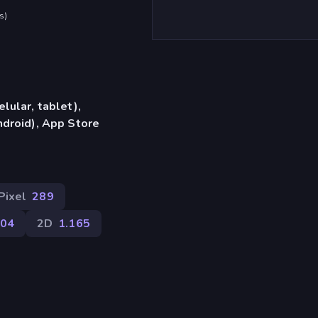
s
)
lular, tablet),
droid), App Store
Pixel
289
04
2D
1.165