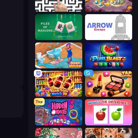
Arrow Escape: Puzzle
Mergest Kingdom
Piles of Mahjong
Arrow Escape
Open House
Pixel Blast
Goods Triple Match 3D
Tap Gallery
Top
Hidden Objects
What's The Difference?