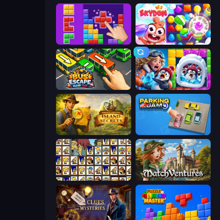
BlockBuster Puzzle
Skydom
Bus Escape: Clear Jam
Captain Blast
Hidden Objects: Island Secrets
Parking Jam
Tiles of the Simpsons
MatchVentures