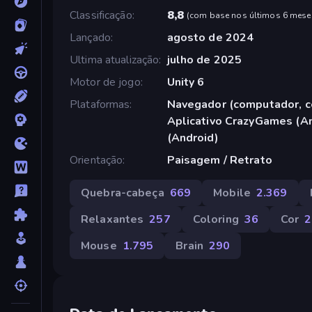
Classificação
8,8
(
com base nos últimos 6 mese
Lançado
agosto de 2024
Ultima atualização
julho de 2025
Motor de jogo
Unity 6
Plataformas
Navegador (computador, ce
Aplicativo CrazyGames (An
(Android)
Orientação
Paisagem / Retrato
Quebra-cabeça
669
Mobile
2.369
Relaxantes
257
Coloring
36
Cor
2
Mouse
1.795
Brain
290