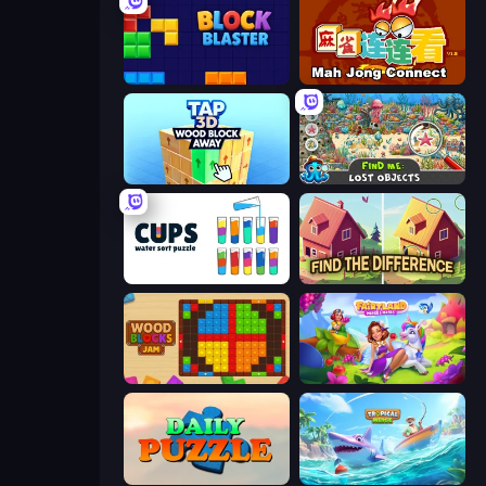
Block Blaster
Mahjong Connect (Legacy)
Tap 3D Wood Block Away
Find Me: Lost Objects
Cups - Water Sort Puzzle
Find The Difference
Wood Blocks Jam
Fairyland Merge & Magic
Daily Puzzle
Tropical Merge