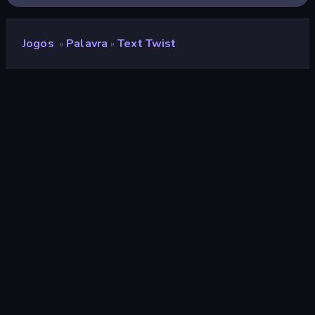
Jogos
Palavra
Text Twist
»
»
Text Twist
Classificação
7,2
(
com base nos últimos 6 meses
)
Lançado
fevereiro de 2017
Motor de jogo
Externally hosted (iframe)
Plataformas
Navegador (computador, celular,
tablet), Aplicativo CrazyGames
(iOS, Android)
Orientação
Paisagem / Retrato
Palavra
44
Mobile
2.357