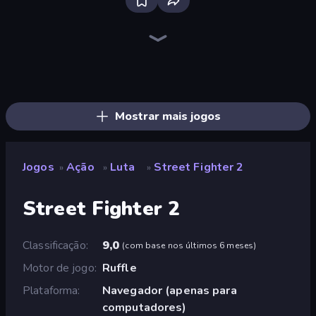
Throw a Lucky Block
Stickman Kombat 2D
Brainrot Arena Online
Robot Police Iron Panther
Mr. Dude: Online Multiverse Challenge
Mecha Allstars Battle Royale
Ninja Hands 2
Stickman Weapon Master
Fortzone Battle Royale
Stickman Rebirth
Stickman Clash
Obby World: Squid Escape
Tank Stars
Playground
War the Knights
Escape Evil Granny!
Archers Random
Obby: Ragdoll Boxing
Mostrar mais jogos
Jogos
Ação
Luta
Street Fighter 2
»
»
»
Street Fighter 2
Classificação
9,0
(
com base nos últimos 6 meses
)
Motor de jogo
Ruffle
Plataforma
Navegador (apenas para
computadores)