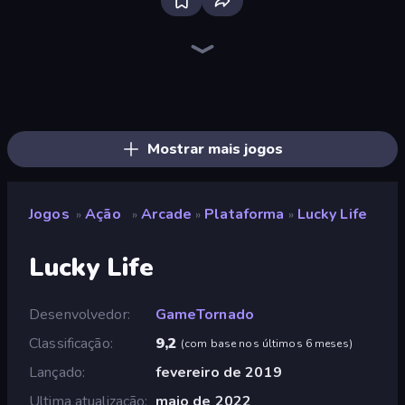
Bloxd.io
Ragdoll Archers
EvoWars.io
Veck.io
Piece of Cake: Merge and Bake
Racing Limits
Traffic Rider
Mahjongg Solitaire
Screw Out: Bolts and Nuts
Words of Wonders
Piles of Mahjong
Designville: Merge & Design
Miniblox
Space Waves
Stickman Clash
SkillWarz
Fortzone Battle Royale
Arrow Escape
Mostrar mais jogos
Jogos
Ação
Arcade
Plataforma
Lucky Life
»
»
»
»
Lucky Life
Desenvolvedor
GameTornado
Classificação
9,2
(
com base nos últimos 6 meses
)
Lançado
fevereiro de 2019
Ultima atualização
maio de 2022