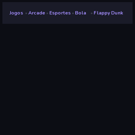
Jogos
Arcade
Esportes
Bola
Flappy Dunk
»
»
»
»
Flappy Dunk
Desenvolvedor
Voodoo
Classificação
8,4
(
com base nos últimos 6 meses
)
Lançado
dezembro de 2023
Motor de jogo
HTML5
Plataformas
Navegador (computador, celular,
tablet), Aplicativo CrazyGames
(iOS, Android), App Store (iOS,
Android)
Orientação
Paisagem / Retrato