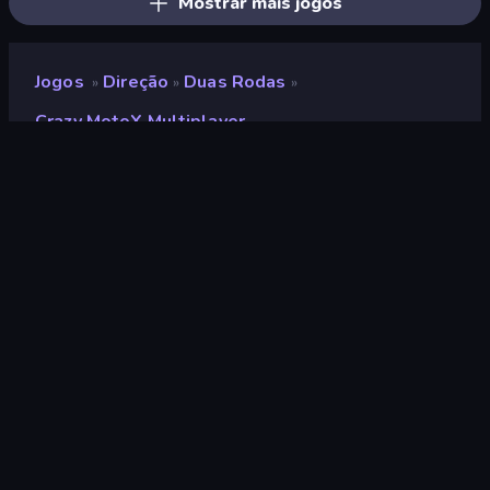
Mostrar mais jogos
Jogos
Direção
Duas Rodas
»
»
»
Crazy MotoX Multiplayer
Crazy MotoX Multiplayer
Classificação
9,0
(
com base nos últimos 6 meses
)
Lançado
abril de 2025
Motor de jogo
HTML5
Plataformas
Navegador (computador, celular,
tablet), Aplicativo CrazyGames
(iOS, Android)
Orientação
Paisagem / Retrato