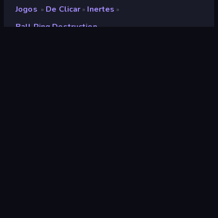
Jogos
De Clicar
Inertes
»
»
»
Ball Ring Destruction
Ball Ring Destruction
Desenvolvedor
Neko
Classificação
9,3
(
com base nos últimos 6 meses
)
Lançado
abril de 2025
Ultima atualização
abril de 2025
Motor de jogo
Unity 6
Plataformas
Navegador (computador,
celular, tablet), Aplicativo
CrazyGames (Android)
Orientação
Panorama