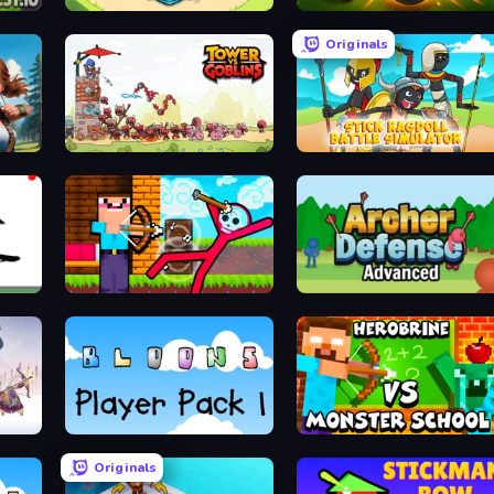
Snake Shooter: Tower Battle
Slingshot Fortress
Originals
Tower vs Goblins
Stick Ragdoll Battle Simulator
Noob Archer vs Stickman Zombie
Archer Defense
ney
Bloons Player Pack 1
Herobrine vs Monster School
Originals