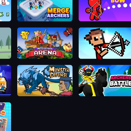
Merge Archers
Stickman Bow
Medieval Arena
Stick Archers Battle
Monster Defense
Archers Battle