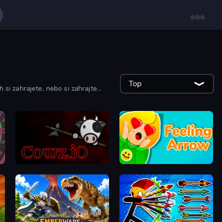
Top
 si zahrajete, nebo si zahrajte
cowz.io
Feeling Arrow