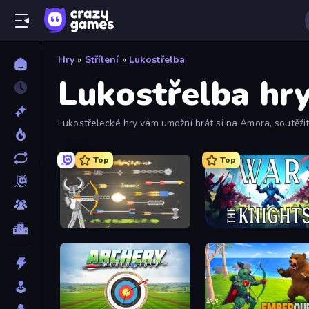
Hry
»
Střílení
»
Lukostřelba
Lukostřelba hr
Lukostřelecké hry vám umožní hrát si na Amora, soutěžit v
všechny.
Top
Top
Ragdoll Archers
War the Knights