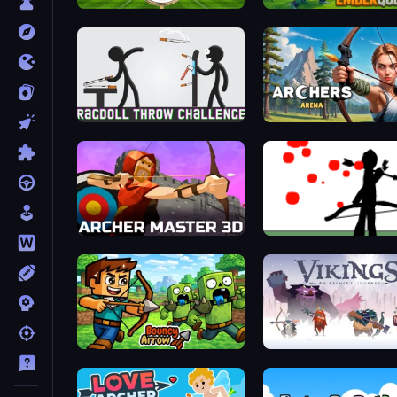
Archery World Tour
EmberQuest.io
Ragdoll Throw Challenge
Archers Arena
Archer Master 3D: Castle Defense
Bowman
Bouncy Arrow
Vikings: An Archer's Jour