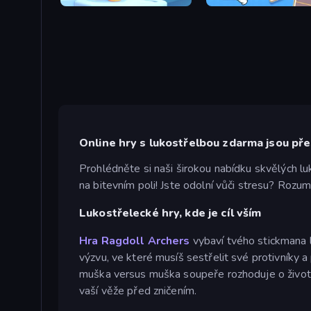
Heroic Archers
Emoji Archer - Shooting E
Online hry s lukostřelbou zdarma jsou př
Prohlédněte si naši širokou nabídku skvělých l
na bitevním poli! Jste odolní vůči stresu? Rozu
Lukostřelecké hry, kde je cíl vším
Hra Ragdoll Archers
vybaví tvého stickmana l
výzvu, ve které musíš sestřelit své protivníky 
muška versus muška soupeře rozhoduje o život
vaší věže před zničením.