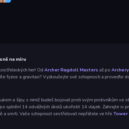
moji
esně na míru
ukostřeleckých her! Od
Archer Ragdoll Masters
až po
Archery
míte fyzice a gravitaci? Vyzkoušejte své schopnosti a proveďte do
ukem a šípy, s nimiž budeš bojovat proti svým protivníkům ve st
a po splnění 14 odvážných úkolů ukořistit 14 vlajek. Zahrajte si
ě a smrti. Vaše schopnost sestřelovat nepřátele ve hře
Tower 