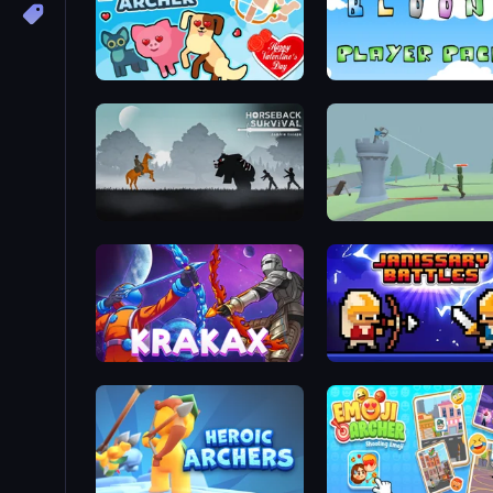
Love Archer
Bloons Player Pack 2
Horseback Survival
Tower Archer
Krakax
Janissary Battles