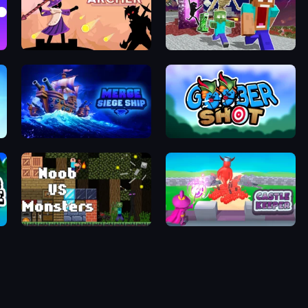
Stickman Archer: The Wizard Hero
Monster School Herobrine Siren Head
Merge: Siege Ship
Goober Shot
Noob VS Monsters
Castle Keeper