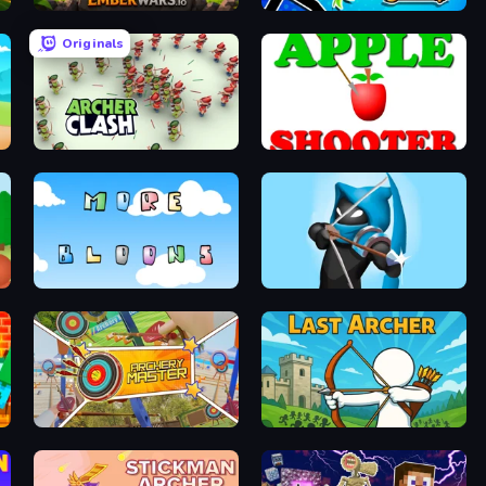
EmberWars.io
Archer Ragdoll Masters
Originals
Archer Clash
Apple Shooter
More Bloons
Wild Archer: Castle Defense
Archery Master
Last Archer