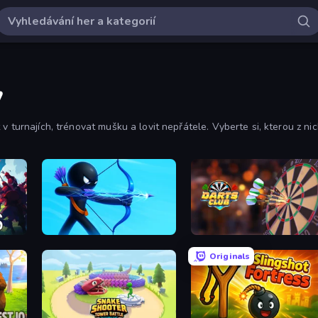
y
 turnajích, trénovat mušku a lovit nepřátele. Vyberte si, kterou z nich
Archers Random
Darts Club
Originals