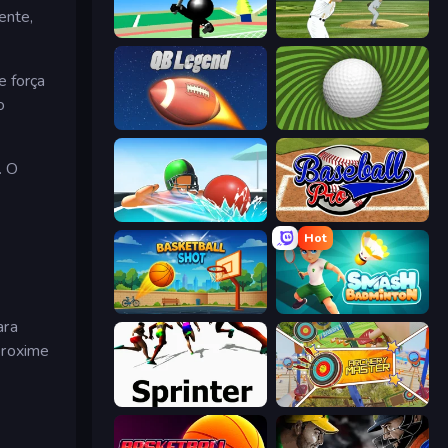
ente,
Stickman Tennis 3D
ESPN Arcade Baseball
e força
o
2 Minute Football QB Legend
The Speedy Golf
. O
Dodgeball
Baseball Pro
Hot
Basketball Shot
Smash Badminton
ara
proxime
Sprinter
Archery Master