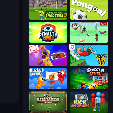
Penalty Shooters 3
Pongoal
Penalty Rivals
Soccer Dash
Basketball Superstars
Crazy Flips 3D
Basket Battle
Soccer Duel
8 Ball Billiards Classic
Kick Soccer Hero