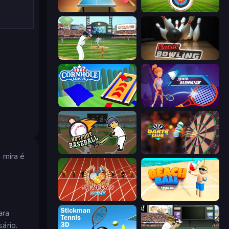
Table Tennis World Tour
Archery World Tour
Baseball
Classic Bowling
Cornhole League
Power Badminton
Hotfoot Baseball
Darts Club
 mira é
100 Meters Race
Beach Ball
ara
ário.