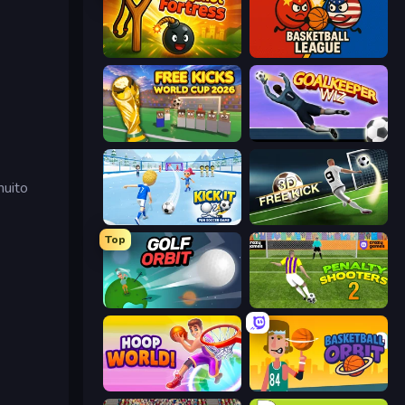
Slingshot Fortress
Basketball League
Free Kicks World Cup 2026
Goalkeeper Wiz
muito
Kick It – Fun Soccer Game
Free Kick Classic (3D Free Kick)
Top
Golf Orbit
Penalty Shooters 2
Hoop World 3D
Basketball Orbit