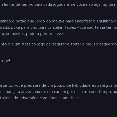
um limite de tempo para cada jogada e, se você não agir rapidam
 usando o botão esquerdo do mouse para encontrar o equilíbrio d
 errada, puxe para trás para cancelar. Talvez você não tenha temp
to, se hesitar, poderá perder a vez.
to e é um clássico jogo de segurar e soltar o mouse esquerdo
ta-se!
rtanto, você precisará de um pouco de habilidade estratégica p
hute impeça o adversário de marcar um gol e, ao mesmo tempo, a
s tokens do adversário com apenas um chute.