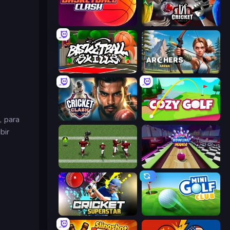
Basketball Clash
Cricket World Cup
Basketball Skills
Archers Arena
s
, para
Cricket Clash
Cozy Golf
bir
Return Man 2
Super Bowling Mania
Cricket Superstar League
Mini Golf Club