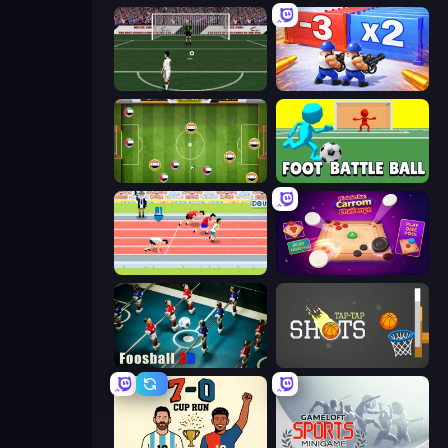
Bicycle Kick Champ
Battle Brigade
Soccer Challenge
Foot Battle Ball
Sports Hero
Disk Strike: Carrom Challenge
Foosball 3D
Tap-Tap Shots