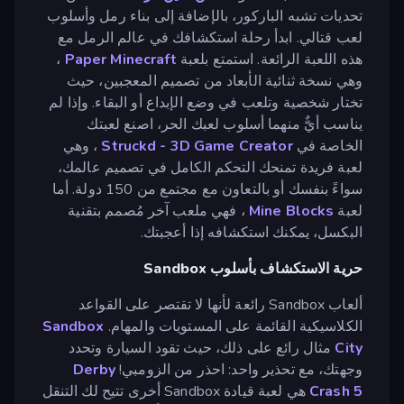
تحديات تشبه الباركور، بالإضافة إلى بناء رمل وأسلوب
لعب قتالي. ابدأ رحلة استكشافك في عالم الرمل مع
هذه اللعبة الرائعة. استمتع بلعبة
Paper Minecraft
،
وهي نسخة ثنائية الأبعاد من تصميم المعجبين، حيث
تختار شخصية وتلعب في وضع الإبداع أو البقاء. وإذا لم
يناسب أيٌّ منهما أسلوب لعبك الحر، اصنع لعبتك
الخاصة في
Struckd - 3D Game Creator
، وهي
لعبة فريدة تمنحك التحكم الكامل في تصميم عالمك،
سواءً بنفسك أو بالتعاون مع مجتمع من 150 دولة. أما
لعبة
Mine Blocks
، فهي ملعب آخر مُصمم بتقنية
البكسل، يمكنك استكشافه إذا أعجبتك.
حرية الاستكشاف بأسلوب Sandbox
ألعاب Sandbox رائعة لأنها لا تقتصر على القواعد
الكلاسيكية القائمة على المستويات والمهام.
Sandbox
City
مثال رائع على ذلك، حيث تقود السيارة وتحدد
وجهتك، مع تحذير واحد: احذر من الزومبي!
Derby
Crash 5
هي لعبة قيادة Sandbox أخرى تتيح لك التنقل