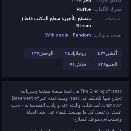
محرك الألعاب
Ruffle
المنصات
متصفح (لأجهزة سطح المكتب فقط),
Steam
صفحات ويكي
Fandom
-
Wikipedia
أكشن
٤٣٩
روجلايك
٢٤
الوحش
١٣٧
الجمع
٤٢٨
فلاش
٧١
The Binding of Isaac هي لعبة منصة ممتعة وسريالية
تحتاج فيها للتحكم في Isaac ومساعدته عبر Basement of
Unknown. لقد تخلت والدته عنه وأرادت التضحية به - يجب
عليك أن تفعل كل ما بوسعك للبقاء على قيد الحياة
واستخدام دموعك كسلاح!
في الطابق السفلي من المجهول، ستواجه العديد من