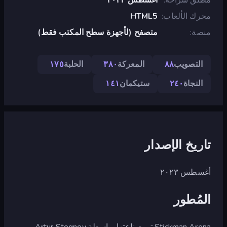
محرك الألعاب
HTML5
منصة
متصفح (لأجهزة سطح المكتب فقط)
التصويب
٨٨
المعركة
٣٨٠
الحلبة
١٧٥
النجاة
٢٤٠
ستيكمان
١٤١
تاريخ الإصدار
أغسطس ٢٠٢٣
المُطور
Stickman Arena تم صناعتها بواسطة Artur Stogney.