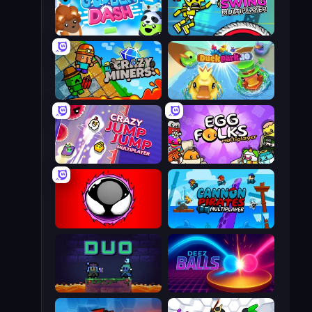
Goober Dash
Crazy Dummy Swing Multiplayer
Crazy Miners
DuckPark.io
Crazy Jump Jump Multiplayer
Egg Folks Multiplayer
Splatmans
Cannon Pirates Multiplayer
Duo
Deez Balls