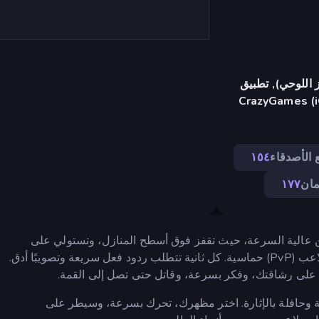
 اللوحي), تطبيق
CrazyGames (i
 الأصدقاء
١٥٤
مان
١٧٧
ددة اللاعبين عالية السرعة، حيث تقفز فوق أسطح المنازل، وتستولي على
أسلحة برية، وتتفوق على خصومك في ساحات قتال لاعب ضد لاعب (PvP) حماسية. كل ثانية تتطلب ردود فعل سريعة وتصويبًا أدق.
على رشاقتك، وفكر بسرعة، وقاتل حتى تصل إلى القمة.
وحافلة بالإثارة. اختر مظهرك، تحرك بسرعة، وسيطر على