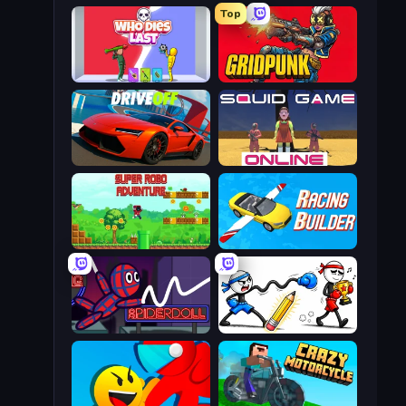
Top
Who Dies Last?
Gridpunk - 3v3 Battle Royale
DriveOff
Squid Game Online
Super Robo - Adventure
Racing Builder
SpiderDoll
Doodle Smash