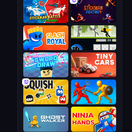
Stickman battle 1-4 Players
Stickman Fighting: Super War
Slash Royal
Stickman Fighter: Mega Brawl
3D Block Gladiator: Sword Draw
Tiny Cars
Squish
Epic Sword Battle! Fight in Arena
Ghost Walker
Ninja Hands