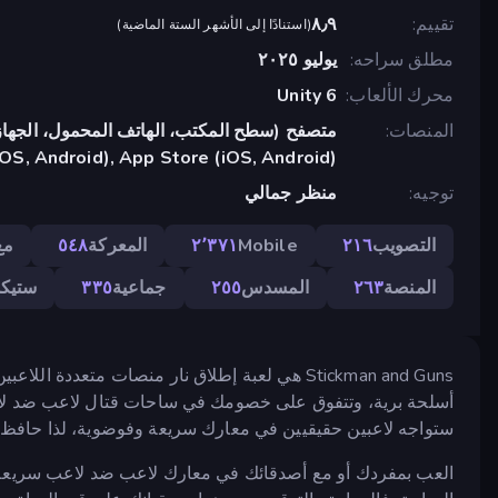
تقييم
٨٫٩
(
استنادًا إلى الأشهر الستة الماضية
)
مطلق سراحه
يوليو ٢٠٢٥
محرك الألعاب
Unity 6
المنصات
متصفح (سطح المكتب، الهاتف المحمول، الجهاز
OS, Android), App Store (iOS, Android)
توجيه
منظر جمالي
التصويب
٢١٦
Mobile
٢٬٣٧١
المعركة
٥٤٨
مع
المنصة
٢٦٣
المسدس
٢٥٥
جماعية
٣٣٥
ستيك
Stickman and Guns هي لعبة إطلاق نار منصات متع
ستواجه لاعبين حقيقيين في معارك سريعة وفوضوية، لذا حافظ 
العب بمفردك أو مع أصدقائك في معارك لاعب ضد لاعب سريعة 