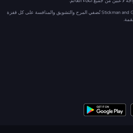
جه لاعبين من جميع أنحاء العالم.
سواءً كنت تلعب مباريات سريعة أو تُرهق فريقك، فإن لعبة Stickman and Guns تُضفي المرح والتشويق والمنافسة على كل قفزة
قمة.