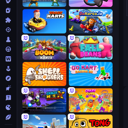
Clash of Memes
Smash Karts
Krash Karts
GoKarts.io
Boom Karts
Fall Beans
Shell Shockers
Go Kart Racing 3D
Crazy MotoX Multiplayer
Crazy Guys