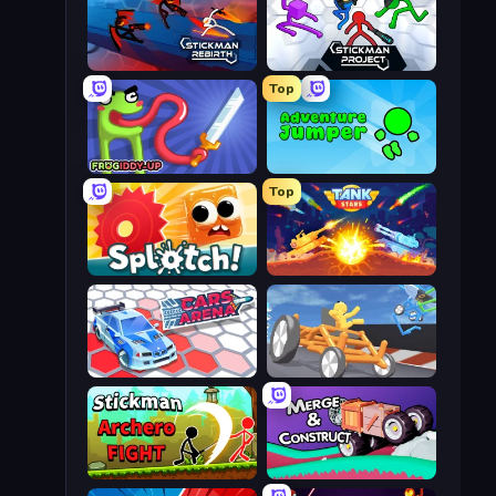
Stickman Rebirth
Stickman Project
Top
Frogiddy
Adventure Jumper
Top
Splotch!
Tank Stars
Cars Arena
Draw Crash Race
Stickman Archero Fight
Merge & Construct