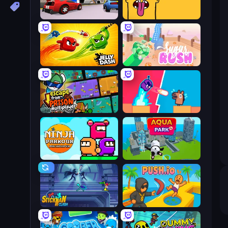
DashCraft.io
Tong
Jelly Dash
Sugar Rush
Escape From Prison Multiplayer
Boom Slingers ReBoom
Ninja Parkour Multiplayer
Aquapark.io
Stickman Clash
Push.io