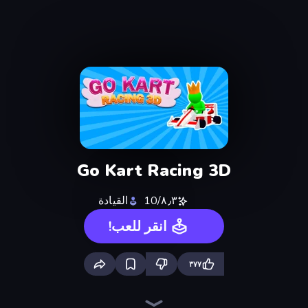
Go Kart Racing 3D
٨٫٣/10
القيادة
انقر للعب!
٣٧٧