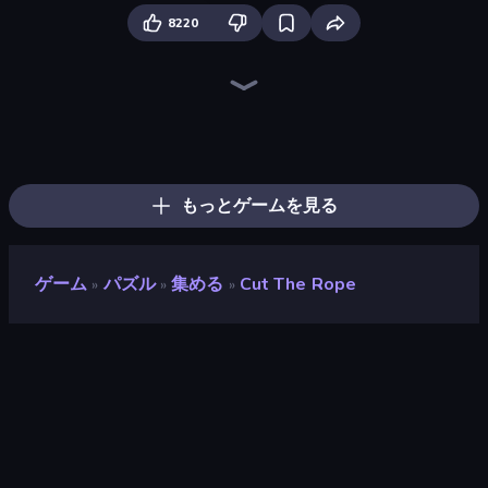
8220
Sprunki
Fast Ball Jump
Stacky Bird
Om Nom: Run
Through the Wall
Square Punki Long Hand
Gomu Goman
Crazy Sheep
Geometry Game
Blob Opera
Classic Labyrinth 3D
Toonle
Save My Pets
Kick Loser
Pacman
Wave Dash: Geometry Arrow
Super Oliver World
Cut the Rope: Experiments
もっとゲームを見る
ゲーム
パズル
集める
Cut The Rope
»
»
»
Cut the Rope
開発者
Famobi
評価
9.1
(
過去6ヶ月間のデータに基づく
)
リリース日
2024年5月