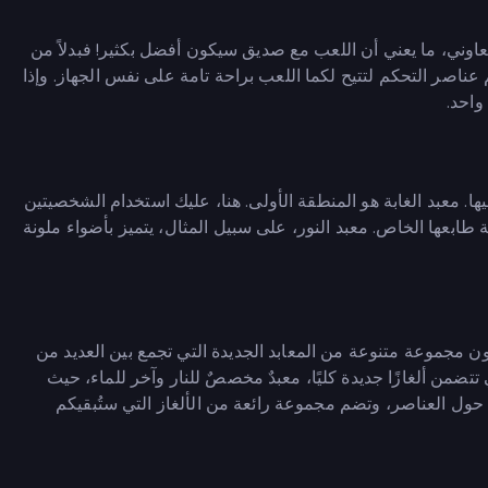
Fireboy and Watergirl  على اللعب التعاوني، ما يعني أن اللعب مع صديق سيكون أفضل بكثير! فبدلاً من
ناصر التحكم لتتيح لكما اللعب براحة تامة على نفس الجهاز. وإذا
واحد.
 معبد الغابة هو المنطقة الأولى. هنا، عليك استخدام الشخصيتين
 طابعها الخاص. معبد النور، على سبيل المثال، يتميز بأضواء ملونة
 الخامس من لعبة Fireboy and Watergirl، ستجدون مجموعة متنوعة من المعابد الجديدة التي تجمع بين العديد من
تتضمن ألغازًا جديدة كليًا، معبدٌ مخصصٌ للنار وآخر للماء، حيث
ة حول العناصر، وتضم مجموعة رائعة من الألغاز التي ستُبقيكم