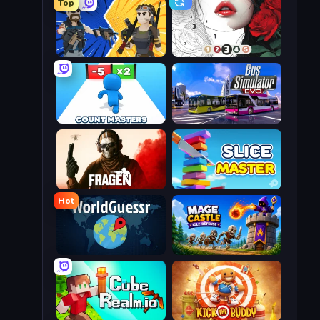
Top
BuildNow GG
Numicolor
Count Masters: Stickman Games
Bus Simulator: EVO
Fragen
Slice Master
Hot
WorldGuessr Free GeoGuessr
Mage Castle Idle Defense
CubeRealm.io
Kick the Buddy