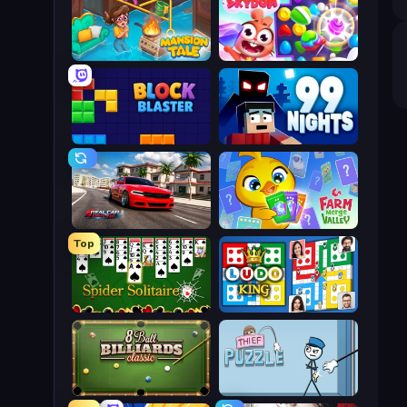
Mansion Tale: Merge Secrets
Skydom
Block Blaster
99 Nights (Bloxd.io)
Real Car Driving
Farm Merge Valley
Top
Spider Solitaire
Ludo King
8 Ball Billiards Classic
Thief Puzzle