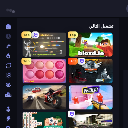
تشغيل التالي
Top
Top
Ragdoll Archers
Bloxd.io
Top
Hot
Piece of Cake: Merge and Bake
EvoWars.io
Traffic Rider
Veck.io