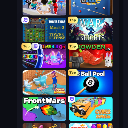
Mr. Dude: Online Multiverse Challenge
8 Ball Pool
Top
Tower Swap
War the Knights
Top
Top
Meeland.io
Grow A Garden | Growden.io
Top
Open House
8 Ball Pool Billiards Multiplayer
FrontWars.io
Cubes 2048.io