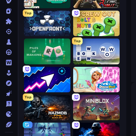
Mahjongg Solitaire
Racing Limits
Top
Openfront
Screw Out: Bolts and Nuts
Top
Piles of Mahjong
Words of Wonders
Space Waves
Designville: Merge & Design
Top
Hazmob FPS: Online Shooter
Miniblox