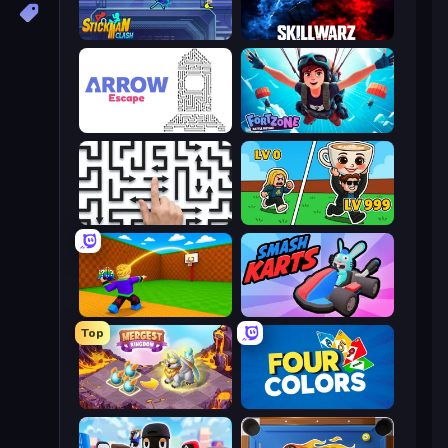
Stickman Clash
SkillWarz
Arrow Escape
Fortzone Battle Royale
Arrow Escape: Puzzle
Brainrot Arena Online
Throw a Lucky Block
Smash Karts
Top
Mergest Kingdom
Four Colors