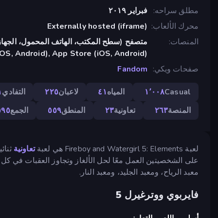
مطلق سراحه
فبراير ٢٠١٩
محرك الألعاب
Externally hosted (iframe)
المنصات
متصفح (سطح المكتب، الهاتف المحمول، الجهاز
OS, Android), App Store (iOS, Android)
صفحات ويكي
Fandom
Casual
١٬٠٠٨
المياه
٤١
لاعبان
٢٢٥
التفادي
١
المنصة
٢٦٣
تعاونية
٢٣
المنطق
٥٥٩
الجمع
٥٩٥
لعبة Fireboy and Watergirl 5: Elements هي لعبة
تعاونية
على الشخصيتين العمل معًا لحل الألغاز وتجاوز العقبات في ك
معبد الرياح، ومعبد الجليد، ومعبد النار.
فايربوي ووترغيرل 5