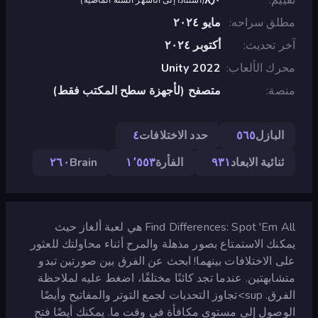
مطلق سراحه
مايو ٢٠٢٤
آخر تحديث
أكتوبر ٢٠٢٤
محرك الألعاب
Unity 2022
منصة
متصفح (لأجهزة سطح المكتب فقط)
البازل
٥٦٥
حدد الاختلافات
٤
ثنائية الابعاد
٩٣١
الفأرة
١٬٥٥٣
Brain
٢٦٠
Find Differences: Spot 'Em All هي لعبة ألغاز حيث
يمكنك الاستمتاع بصور مذهلة والمرح أثناء محاولتك للعثور
على الاختلافات بينهما! ابحث عن الفرق بين صورتين تبدو
متشابهتين. عندما تجد كائنًا مختلفًا، اضغط عليه لملاحظة
الفرق. sup>تجاوز التحديات لجمع التوتر والمفاتيح وأيضًا
الوصول إلى مستوى مكافأة في وقت ما. يمكنك أيضًا فتح