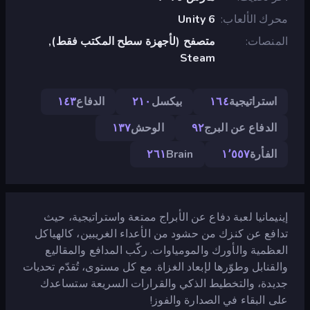
محرك الألعاب
Unity 6
المنصات
متصفح (لأجهزة سطح المكتب فقط),
Steam
استراتيجية
١٦٤
بيكسل
٢١٠
الدفاع
١٤٣
الدفاع عن البرج
٩٢
الوحش
١٣٧
الفأرة
١٬٥٥٧
Brain
٢٦١
إينيمانيا لعبة دفاع عن الأبراج ممتعة واستراتيجية، حيث
تدافع عن كنزك من حشود من الأعداء الغريبين، كالهياكل
العظمية والأورك والمومياوات. ركّب المدافع والمقاليع
والقنابل وطوّرها لإبعاد الغزاة. مع كل مستوى، تُقدّم تحديات
جديدة، والتخطيط الذكي والقرارات السريعة ستساعدك
على البقاء في الصدارة والفوز!